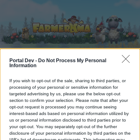
Portal Dev -
Do Not Process My Personal
Начало
Календар
Information
Форуми
Скорошни публикации
If you wish to opt-out of the sale, sharing to third parties, or
processing of your personal or sensitive information for
Форуми
...
Дискусия: Вечери на предача
targeted advertising by us, please use the below opt-out
section to confirm your selection. Please note that after your
Членове, харесали съобщение #15
opt-out request is processed you may continue seeing
interest-based ads based on personal information utilized by
Скъпи форум потребители,
us or personal information disclosed to third parties prior to
your opt-out. You may separately opt-out of the further
Ако вие искате да се включите активно във
disclosure of your personal information by third parties on the
форума и да участвате в дискусиите, или
IAB’s list of downstream participants. This information may