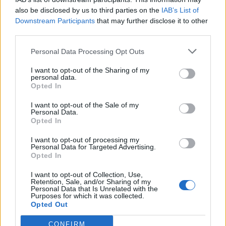
искате да започнете своя собствена тема,
also be disclosed by us to third parties on the
IAB’s List of
първо ще трябва да влезете в играта. Моля,
Downstream Participants
that may further disclose it to other
регистрирайте се, ако нямате собствен акаунт.
third parties.
Ние очакваме с нетърпение следващото ви
посещение във форума!
Играйте тук
Personal Data Processing Opt Outs
Тема:
Дискусия: Вечери на предача
I want to opt-out of the Sharing of my
personal data.
kakata13
1.12.23
Opted In
Старши болярин
, мъжки, <
Съобщения:
974
Получени харесвания:
2,582
Точки за награди:
I want to opt-out of the Sale of my
1,150
Personal Data.
Opted In
phkolev
30.11.23
I want to opt-out of processing my
Стажант
Personal Data for Targeted Advertising.
Съобщения:
28
Получени харесвания:
69
Точки за награди:
40
Opted In
nivata1
30.11.23
I want to opt-out of Collection, Use,
Професионалист
Retention, Sale, and/or Sharing of my
Съобщения:
260
Получени харесвания:
97
Точки за награди:
Personal Data that Is Unrelated with the
280
Purposes for which it was collected.
Opted Out
лудакрава1
30.11.23
CONFIRM
Генерал
, женски