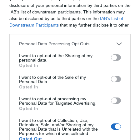
искате да започнете своя собствена тема,
disclosure of your personal information by third parties on the
първо ще трябва да влезете в играта. Моля,
IAB’s list of downstream participants. This information may
регистрирайте се, ако нямате собствен акаунт.
also be disclosed by us to third parties on the
IAB’s List of
Ние очакваме с нетърпение следващото ви
Downstream Participants
that may further disclose it to other
посещение във форума!
Играйте тук
third parties.
Тема:
Дискусия: Вечер на настолните игри
Personal Data Processing Opt Outs
siniger12
26.11.23
I want to opt-out of the Sharing of my
Подрастващ автор
personal data.
Съобщения:
43
Получени харесвания:
98
Точки за награди:
70
Opted In
nikgan63
25.11.23
I want to opt-out of the Sale of my
Personal Data.
Прохождащ
Opted In
Съобщения:
9
Получени харесвания:
21
Точки за награди:
10
I want to opt-out of processing my
.TAINNA.
25.11.23
Personal Data for Targeted Advertising.
Жива легенда
, женски
Opted In
Съобщения:
9,053
Получени харесвания:
8,953
Точки за награди:
6,000
I want to opt-out of Collection, Use,
Retention, Sale, and/or Sharing of my
bomberabg
25.11.23
Personal Data that Is Unrelated with the
Purposes for which it was collected.
Стажант
Opted Out
Съобщения:
38
Получени харесвания:
33
Точки за награди:
40