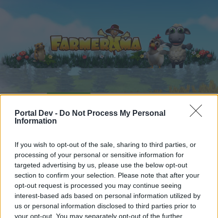
Начало
Календар
Форуми
Portal Dev -
Do Not Process My Personal
Скорошни публикации
Information
Форуми
...
Дискусия: Вечер на настолните игри
If you wish to opt-out of the sale, sharing to third parties, or
processing of your personal or sensitive information for
Членове, харесали съобщение #12
targeted advertising by us, please use the below opt-out
section to confirm your selection. Please note that after your
Скъпи форум потребители,
opt-out request is processed you may continue seeing
interest-based ads based on personal information utilized by
Ако вие искате да се включите активно във
us or personal information disclosed to third parties prior to
форума и да участвате в дискусиите, или
your opt-out. You may separately opt-out of the further