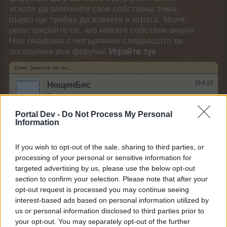
искате да започнете своя собствена тема,
първо ще трябва да влезете в играта. Моля,
регистрирайте се, ако нямате собствен акаунт.
Ние очакваме с нетърпение следващото ви
посещение във форума!
Играйте тук
Тема:
Знаехте ли, че....
НощенБяс
19.8.23
Редовен
Съобщения:
190
Получени харесвания:
291
Точки за награди:
220
Portal Dev -
Do Not Process My Personal
Information
Tornad0
1.6.23
Прохождащ
If you wish to opt-out of the sale, sharing to third parties, or
Съобщения:
4
Получени харесвания:
2
Точки за награди:
10
processing of your personal or sensitive information for
targeted advertising by us, please use the below opt-out
tanyamery
24.5.23
section to confirm your selection. Please note that after your
Адмирал
, женски
Съобщения:
2,383
Получени харесвания:
3,739
opt-out request is processed you may continue seeing
Точки за награди:
2,500
interest-based ads based on personal information utilized by
us or personal information disclosed to third parties prior to
sm0uk3r71
21.5.23
your opt-out. You may separately opt-out of the further
Обсебен
, женски