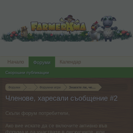
Начало
Календар
Форуми
Скорошни публикации
Форуми
...
Форумни игри
Знаехте ли, че....
Членове, харесали съобщение #2
Скъпи форум потребители,
Ако вие искате да се включите активно във
форума и да участвате в дискусиите, или