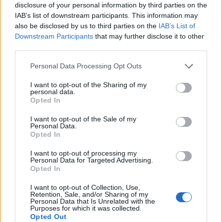
disclosure of your personal information by third parties on the
Съобщения:
2,739
Получени харесвания:
4,183
Точки за награди:
3,300
IAB’s list of downstream participants. This information may
also be disclosed by us to third parties on the
IAB’s List of
.didi2002.
21.4.23
Downstream Participants
that may further disclose it to other
Подрастващ автор
third parties.
Съобщения:
61
Получени харесвания:
27
Точки за награди:
70
Personal Data Processing Opt Outs
pepa551
31.3.23
Анализатор
I want to opt-out of the Sharing of my
Съобщения:
574
Получени харесвания:
1,162
Точки за награди:
personal data.
600
Opted In
лудакрава1
28.3.23
I want to opt-out of the Sale of my
Personal Data.
Генерал
, женски
Opted In
Съобщения:
1,659
Получени харесвания:
3,574
Точки за награди:
1,750
I want to opt-out of processing my
Personal Data for Targeted Advertising.
esz102
25.3.23
Opted In
Младши експерт
Съобщения:
70
Получени харесвания:
67
Точки за награди:
100
I want to opt-out of Collection, Use,
Retention, Sale, and/or Sharing of my
.TAINNA.
24.3.23
Personal Data that Is Unrelated with the
Purposes for which it was collected.
Жива легенда
, женски
Opted Out
Съобщения:
9,053
Получени харесвания:
8,953