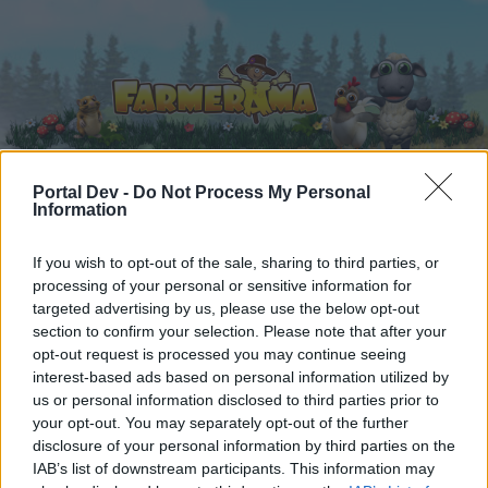
Portal Dev -
Do Not Process My Personal
Information
Начало
Календар
Форуми
If you wish to opt-out of the sale, sharing to third parties, or
Скорошни публикации
processing of your personal or sensitive information for
targeted advertising by us, please use the below opt-out
Форуми
...
Каква музика слушате в момента?
section to confirm your selection. Please note that after your
Членове, харесали съобщение
opt-out request is processed you may continue seeing
interest-based ads based on personal information utilized by
#1085
us or personal information disclosed to third parties prior to
your opt-out. You may separately opt-out of the further
disclosure of your personal information by third parties on the
Скъпи форум потребители,
IAB’s list of downstream participants. This information may