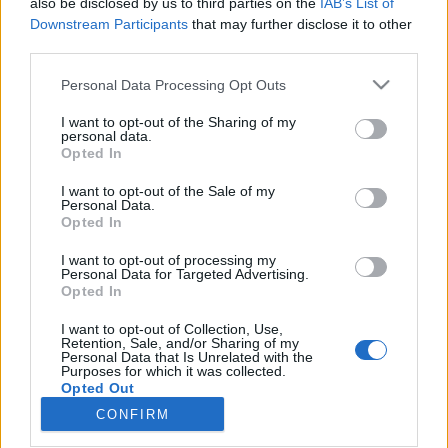
also be disclosed by us to third parties on the
IAB’s List of
Ако вие искате да се включите активно във
Downstream Participants
that may further disclose it to other
форума и да участвате в дискусиите, или
third parties.
искате да започнете своя собствена тема,
първо ще трябва да влезете в играта. Моля,
Personal Data Processing Opt Outs
регистрирайте се, ако нямате собствен акаунт.
Ние очакваме с нетърпение следващото ви
I want to opt-out of the Sharing of my
посещение във форума!
Играйте тук
personal data.
Opted In
Тема:
Каква музика слушате в момента?
I want to opt-out of the Sale of my
chichobiri
3.6.24
Personal Data.
Прохождащ
Opted In
Съобщения:
2
Получени харесвания:
0
Точки за награди:
10
I want to opt-out of processing my
mimi123123456
16.4.23
Personal Data for Targeted Advertising.
Opted In
Главен болярин
Съобщения:
849
Получени харесвания:
615
Точки за награди:
850
I want to opt-out of Collection, Use,
Retention, Sale, and/or Sharing of my
Personal Data that Is Unrelated with the
kakata13
18.3.23
Purposes for which it was collected.
Opted Out
Старши болярин
, мъжки, <
Съобщения:
974
Получени харесвания:
2,582
Точки за награди:
CONFIRM
1,150