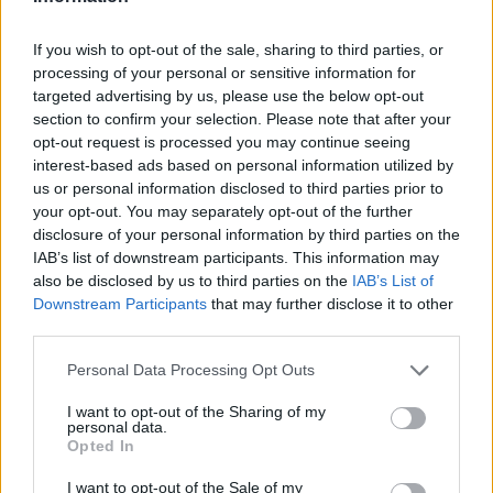
искате да започнете своя собствена тема,
първо ще трябва да влезете в играта. Моля,
If you wish to opt-out of the sale, sharing to third parties, or
регистрирайте се, ако нямате собствен акаунт.
processing of your personal or sensitive information for
Ние очакваме с нетърпение следващото ви
targeted advertising by us, please use the below opt-out
посещение във форума!
Играйте тук
section to confirm your selection. Please note that after your
opt-out request is processed you may continue seeing
Тема:
Слухове и догадки
interest-based ads based on personal information utilized by
milena7004
26.2.23
us or personal information disclosed to third parties prior to
Изключителен талант
, женски
your opt-out. You may separately opt-out of the further
Съобщения:
456
Получени харесвания:
652
Точки за награди:
disclosure of your personal information by third parties on the
500
IAB’s list of downstream participants. This information may
also be disclosed by us to third parties on the
IAB’s List of
shiky
22.2.23
Downstream Participants
that may further disclose it to other
Стажант
Съобщения:
28
Получени харесвания:
7
Точки за награди:
40
third parties.
Кобрелия
21.2.23
Personal Data Processing Opt Outs
Board Administrator
, женски
Съобщения:
7,151
Получени харесвания:
4,265
I want to opt-out of the Sharing of my
Точки за награди:
6,000
personal data.
Opted In
*Aleksa*
16.2.23
I want to opt-out of the Sale of my
Младши експерт
, женски