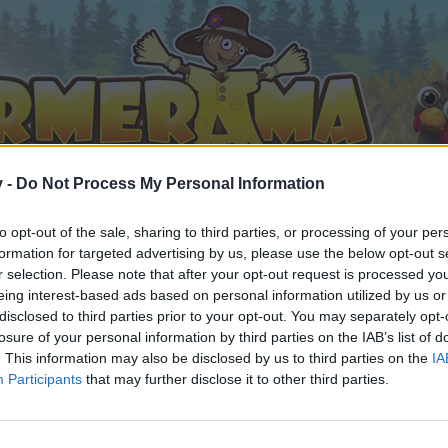
v -
Do Not Process My Personal Information
to opt-out of the sale, sharing to third parties, or processing of your per
formation for targeted advertising by us, please use the below opt-out s
r selection. Please note that after your opt-out request is processed y
eing interest-based ads based on personal information utilized by us or
Дискусия: Пица парти
disclosed to third parties prior to your opt-out. You may separately opt-
11
losure of your personal information by third parties on the IAB’s list of
. This information may also be disclosed by us to third parties on the
IA
Participants
that may further disclose it to other third parties.
орума и да участвате в дискусиите, или искате да започ
айте се, ако нямате собствен акаунт. Ние очакваме с н