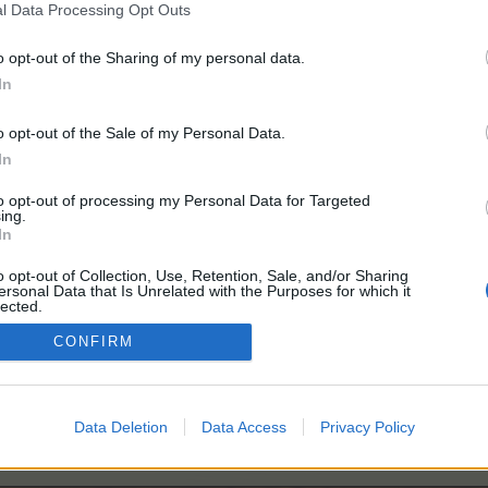
l Data Processing Opt Outs
o opt-out of the Sharing of my personal data.
In
награди:
3,300
o opt-out of the Sale of my Personal Data.
In
to opt-out of processing my Personal Data for Targeted
награди:
2,500
ing.
In
o opt-out of Collection, Use, Retention, Sale, and/or Sharing
ersonal Data that Is Unrelated with the Purposes for which it
агради:
950
lected.
Out
CONFIRM
награди:
6,000
Data Deletion
Data Access
Privacy Policy
агради:
1,150