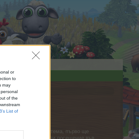
sonal or
ection to
ou may
 personal
out of the
 downstream
B’s List of
нете своя собствена тема, първо ще
етърпение следващото ви посещение във