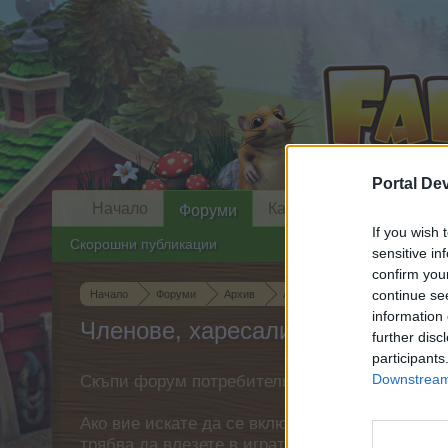
Portal De
Начало
Календар
Форуми
If you wish 
Скорошни публикации
sensitive in
confirm you
continue se
Начало
Форуми
Архив
Архив на всичко останало
information 
Членове, харесали съобщение #
further disc
participants
Downstream 
Скъпи форум потребители,
Ако вие искате да се включите активно във ф
трябва да влезете в играта. Моля, регистрир