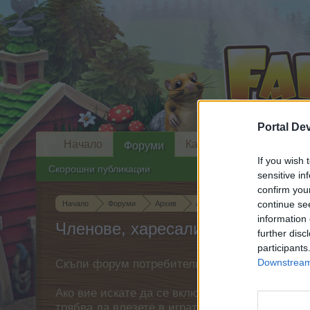
Portal De
Начало
Календар
Форуми
If you wish 
Скорошни публикации
sensitive in
confirm you
continue se
Начало
Форуми
Архив
Архив на всичко останало
information 
Членове, харесали съобщение #
further disc
participants
Downstream 
Скъпи форум потребители,
Ако вие искате да се включите активно във ф
трябва да влезете в играта. Моля, регистрир