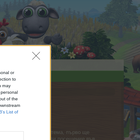
sonal or
ection to
ou may
 personal
out of the
 downstream
B’s List of
нете своя собствена тема, първо ще
етърпение следващото ви посещение във