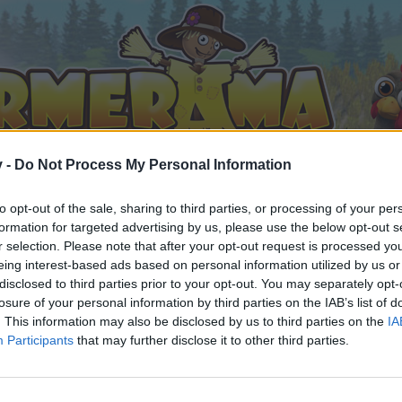
v -
Do Not Process My Personal Information
to opt-out of the sale, sharing to third parties, or processing of your per
formation for targeted advertising by us, please use the below opt-out s
r selection. Please note that after your opt-out request is processed y
eing interest-based ads based on personal information utilized by us or
Дискусия: Майски ден на играта
disclosed to third parties prior to your opt-out. You may separately opt-
35
losure of your personal information by third parties on the IAB’s list of
. This information may also be disclosed by us to third parties on the
IA
Participants
that may further disclose it to other third parties.
орума и да участвате в дискусиите, или искате да започ
айте се, ако нямате собствен акаунт. Ние очакваме с н