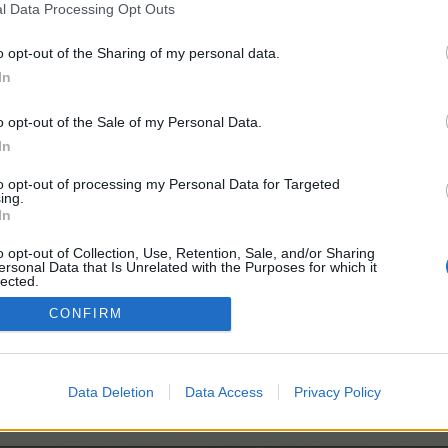
l Data Processing Opt Outs
o opt-out of the Sharing of my personal data.
In
ради:
750
o opt-out of the Sale of my Personal Data.
In
to opt-out of processing my Personal Data for Targeted
награди:
2,500
ing.
In
o opt-out of Collection, Use, Retention, Sale, and/or Sharing
ersonal Data that Is Unrelated with the Purposes for which it
награди:
2,500
lected.
Out
CONFIRM
агради:
950
Data Deletion
Data Access
Privacy Policy
награди:
6,000