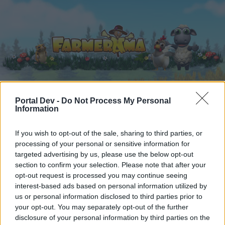
Portal Dev -
Do Not Process My Personal
Начало
Календар
Форуми
Information
Скорошни публикации
If you wish to opt-out of the sale, sharing to third parties, or
processing of your personal or sensitive information for
Форуми
...
Слухове и догадки - стари постове
targeted advertising by us, please use the below opt-out
Членове, харесали съобщение #103
section to confirm your selection. Please note that after your
opt-out request is processed you may continue seeing
interest-based ads based on personal information utilized by
Скъпи форум потребители,
us or personal information disclosed to third parties prior to
your opt-out. You may separately opt-out of the further
Ако вие искате да се включите активно във
disclosure of your personal information by third parties on the
форума и да участвате в дискусиите, или