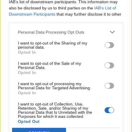
IAB’s list of downstream participants. This information may
искате да започнете своя собствена тема,
also be disclosed by us to third parties on the
IAB’s List of
първо ще трябва да влезете в играта. Моля,
Downstream Participants
that may further disclose it to other
регистрирайте се, ако нямате собствен акаунт.
third parties.
Ние очакваме с нетърпение следващото ви
посещение във форума!
Играйте тук
Personal Data Processing Opt Outs
Тема:
Слухове и догадки - стари постове
I want to opt-out of the Sharing of my
personal data.
ПЕПЕЛЯШКА
7.2.22
Opted In
Обсебен
Съобщения:
2,984
Получени харесвания:
6,681
I want to opt-out of the Sale of my
Точки за награди:
3,300
Personal Data.
Opted In
fiorenti
6.2.22
Подрастващ автор
I want to opt-out of processing my
Съобщения:
56
Получени харесвания:
41
Точки за награди:
70
Personal Data for Targeted Advertising.
Opted In
kakata13
6.2.22
I want to opt-out of Collection, Use,
Старши болярин
, мъжки, <
Retention, Sale, and/or Sharing of my
Съобщения:
974
Получени харесвания:
2,582
Точки за награди:
Personal Data that Is Unrelated with the
1,150
Purposes for which it was collected.
Opted Out
Bamze
6.2.22
Ветеран
, женски