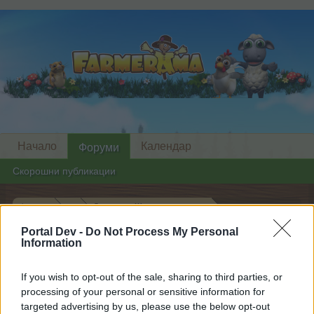
Начало
Календар
Форуми
Скорошни публикации
Форуми
...
Дискусия: Щастливи кръпки
Членове, харесали съобщение #57
Portal Dev -
Do Not Process My Personal
Information
Скъпи форум потребители,
If you wish to opt-out of the sale, sharing to third parties, or
processing of your personal or sensitive information for
Ако вие искате да се включите активно във
targeted advertising by us, please use the below opt-out
форума и да участвате в дискусиите, или