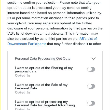
section to confirm your selection. Please note that after your
искате да започнете своя собствена тема,
opt-out request is processed you may continue seeing
първо ще трябва да влезете в играта. Моля,
interest-based ads based on personal information utilized by
регистрирайте се, ако нямате собствен акаунт.
us or personal information disclosed to third parties prior to
Ние очакваме с нетърпение следващото ви
your opt-out. You may separately opt-out of the further
посещение във форума!
Играйте тук
disclosure of your personal information by third parties on the
IAB’s list of downstream participants. This information may
Тема:
Дискусия: Щастливи кръпки
also be disclosed by us to third parties on the
IAB’s List of
-dd76-
30.5.21
Downstream Participants
that may further disclose it to other
Редовен
third parties.
Съобщения:
202
Получени харесвания:
361
Точки за награди:
220
Personal Data Processing Opt Outs
ka-linka
29.5.21
I want to opt-out of the Sharing of my
Посланик
personal data.
Съобщения:
1,493
Получени харесвания:
3,553
Opted In
Точки за награди:
1,550
I want to opt-out of the Sale of my
shiky
28.5.21
Personal Data.
Стажант
Opted In
Съобщения:
28
Получени харесвания:
7
Точки за награди:
40
I want to opt-out of processing my
milena7004
28.5.21
Personal Data for Targeted Advertising.
Opted In
Изключителен талант
, женски