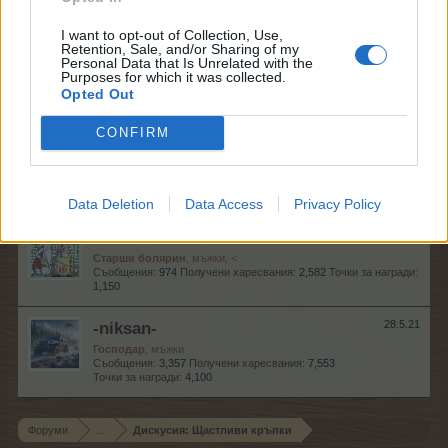
Съобщения:
456
Получени харесвания:
652
Точки за награди:
500
I want to opt-out of Collection, Use,
Retention, Sale, and/or Sharing of my
Personal Data that Is Unrelated with the
.TAINNA.
28.5.21
Purposes for which it was collected.
Жива легенда
, женски
Opted Out
Съобщения:
9,056
Получени харесвания:
8,953
Точки за награди:
6,000
CONFIRM
esz102
28.5.21
Младши експерт
Съобщения:
70
Получени харесвания:
67
Точки за награди:
100
Data Deletion
Data Access
Privacy Policy
kakata13
28.5.21
Старши болярин
, мъжки, <
Съобщения:
974
Получени харесвания:
2,582
Точки за награди:
1,150
-niksan-
28.5.21
Господар
, мъжки
Съобщения:
3,357
Получени харесвания:
7,553
Точки за награди:
4,100
Форуми
...
Дискусия: Щастливи кръпки