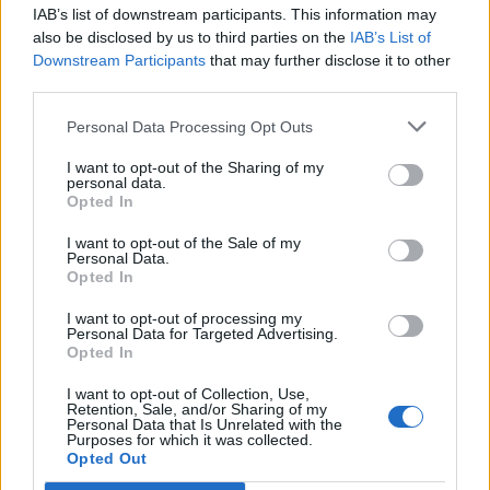
IAB’s list of downstream participants. This information may
искате да започнете своя собствена тема,
also be disclosed by us to third parties on the
IAB’s List of
първо ще трябва да влезете в играта. Моля,
Downstream Participants
that may further disclose it to other
регистрирайте се, ако нямате собствен акаунт.
third parties.
Ние очакваме с нетърпение следващото ви
посещение във форума!
Играйте тук
Personal Data Processing Opt Outs
Тема:
Дискусия: Търсене на съкровище
I want to opt-out of the Sharing of my
maqpan4o
18.5.21
personal data.
Opted In
Активен автор
Съобщения:
101
Получени харесвания:
199
Точки за награди:
130
I want to opt-out of the Sale of my
Personal Data.
Opted In
tanyamery
16.5.21
Адмирал
, женски
I want to opt-out of processing my
Съобщения:
2,383
Получени харесвания:
3,739
Personal Data for Targeted Advertising.
Точки за награди:
2,500
Opted In
kakata13
16.5.21
I want to opt-out of Collection, Use,
Старши болярин
, мъжки, <
Retention, Sale, and/or Sharing of my
Съобщения:
974
Получени харесвания:
2,582
Точки за награди:
Personal Data that Is Unrelated with the
1,150
Purposes for which it was collected.
Opted Out
sm0uk3r71
16.5.21