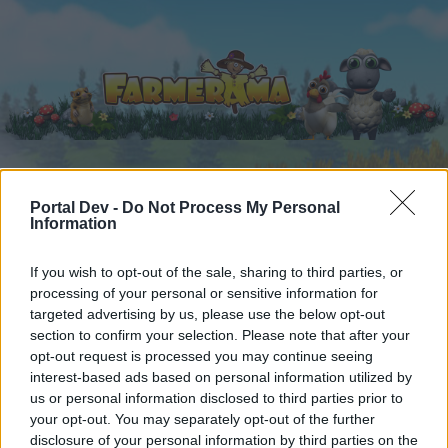
Portal Dev -
Do Not Process My Personal
Начало
Календар
Форуми
Information
Скорошни публикации
If you wish to opt-out of the sale, sharing to third parties, or
processing of your personal or sensitive information for
Форуми
...
Дискусия: Търсене на съкровище
targeted advertising by us, please use the below opt-out
Членове, харесали съобщение #62
section to confirm your selection. Please note that after your
opt-out request is processed you may continue seeing
interest-based ads based on personal information utilized by
Скъпи форум потребители,
us or personal information disclosed to third parties prior to
your opt-out. You may separately opt-out of the further
Ако вие искате да се включите активно във
disclosure of your personal information by third parties on the
форума и да участвате в дискусиите, или