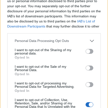
us or personal information disclosed to third parties prior to
Ако вие искате да се включите активно във
your opt-out. You may separately opt-out of the further
форума и да участвате в дискусиите, или
disclosure of your personal information by third parties on the
искате да започнете своя собствена тема,
IAB’s list of downstream participants. This information may
първо ще трябва да влезете в играта. Моля,
also be disclosed by us to third parties on the
IAB’s List of
регистрирайте се, ако нямате собствен акаунт.
Downstream Participants
that may further disclose it to other
Ние очакваме с нетърпение следващото ви
third parties.
посещение във форума!
Играйте тук
Тема:
Проблем с влизане в играта
Personal Data Processing Opt Outs
troi333
14.12.20
I want to opt-out of the Sharing of my
Активен автор
personal data.
Съобщения:
108
Получени харесвания:
172
Точки за награди:
Opted In
130
I want to opt-out of the Sale of my
mimi123123456
14.12.20
Personal Data.
Opted In
Главен болярин
Съобщения:
849
Получени харесвания:
615
Точки за награди:
850
I want to opt-out of processing my
Personal Data for Targeted Advertising.
Opted In
gigi_421
14.12.20
Експерт
, женски
I want to opt-out of Collection, Use,
Съобщения:
315
Получени харесвания:
429
Точки за награди:
Retention, Sale, and/or Sharing of my
340
Personal Data that Is Unrelated with the