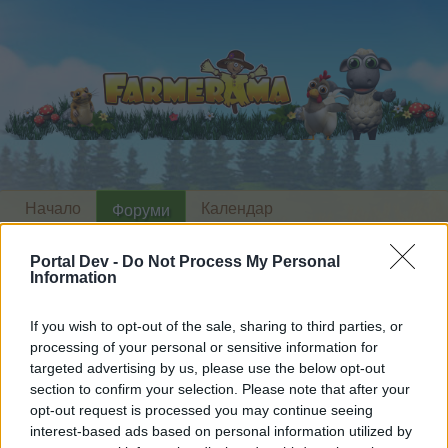
Начало
Календар
Форуми
Скорошни публикации
Portal Dev -
Do Not Process My Personal
Information
Форуми
...
Проблем с влизане в играта
Членове, харесали съобщение
If you wish to opt-out of the sale, sharing to third parties, or
processing of your personal or sensitive information for
#2005
targeted advertising by us, please use the below opt-out
section to confirm your selection. Please note that after your
opt-out request is processed you may continue seeing
Скъпи форум потребители,
interest-based ads based on personal information utilized by