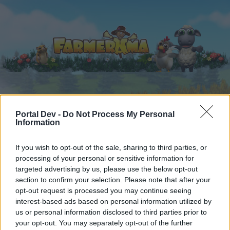
Начало
Календар
Форуми
Portal Dev -
Do Not Process My Personal
Information
Скорошни публикации
If you wish to opt-out of the sale, sharing to third parties, or
Форуми
...
Проблем с влизане в играта
processing of your personal or sensitive information for
Членове, харесали съобщение
targeted advertising by us, please use the below opt-out
section to confirm your selection. Please note that after your
#1912
opt-out request is processed you may continue seeing
interest-based ads based on personal information utilized by
Скъпи форум потребители,
us or personal information disclosed to third parties prior to
your opt-out. You may separately opt-out of the further