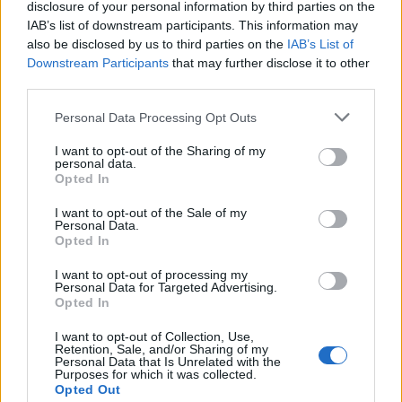
Ако вие искате да се включите активно във
disclosure of your personal information by third parties on the
форума и да участвате в дискусиите, или
IAB’s list of downstream participants. This information may
искате да започнете своя собствена тема,
also be disclosed by us to third parties on the
IAB’s List of
първо ще трябва да влезете в играта. Моля,
Downstream Participants
that may further disclose it to other
регистрирайте се, ако нямате собствен акаунт.
third parties.
Ние очакваме с нетърпение следващото ви
посещение във форума!
Играйте тук
Personal Data Processing Opt Outs
Тема:
Проблем с влизане в играта
I want to opt-out of the Sharing of my
personal data.
tanyamery
9.12.20
Opted In
Адмирал
, женски
Съобщения:
2,383
Получени харесвания:
3,739
I want to opt-out of the Sale of my
Точки за награди:
2,500
Personal Data.
Opted In
gigi_421
9.12.20
I want to opt-out of processing my
Експерт
, женски
Personal Data for Targeted Advertising.
Съобщения:
315
Получени харесвания:
429
Точки за награди:
Opted In
340
I want to opt-out of Collection, Use,
-niksan-
9.12.20
Retention, Sale, and/or Sharing of my
Господар
, мъжки
Personal Data that Is Unrelated with the
Съобщения:
3,357
Получени харесвания:
7,553
Purposes for which it was collected.
Точки за награди:
4,100
Opted Out