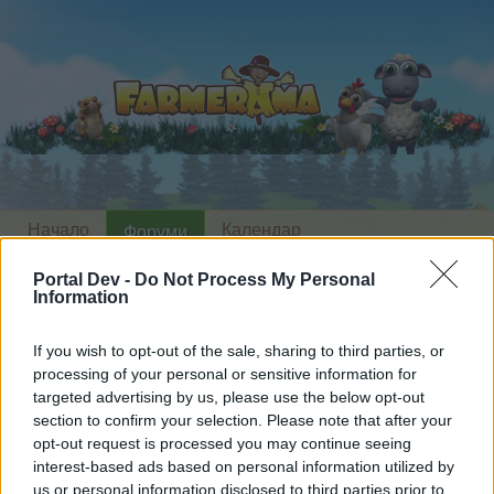
Начало
Календар
Форуми
Скорошни публикации
Portal Dev -
Do Not Process My Personal
Information
Форуми
...
От колко време играете Фармерама?
If you wish to opt-out of the sale, sharing to third parties, or
Членове, харесали съобщение #26
processing of your personal or sensitive information for
targeted advertising by us, please use the below opt-out
Скъпи форум потребители,
section to confirm your selection. Please note that after your
opt-out request is processed you may continue seeing
Ако вие искате да се включите активно във
interest-based ads based on personal information utilized by
форума и да участвате в дискусиите, или
us or personal information disclosed to third parties prior to