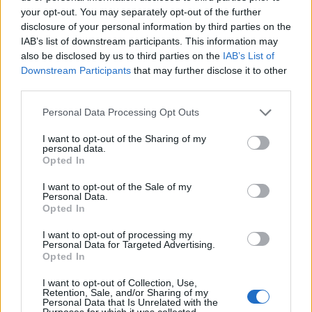
искате да започнете своя собствена тема,
your opt-out. You may separately opt-out of the further
първо ще трябва да влезете в играта. Моля,
disclosure of your personal information by third parties on the
регистрирайте се, ако нямате собствен акаунт.
IAB’s list of downstream participants. This information may
Ние очакваме с нетърпение следващото ви
also be disclosed by us to third parties on the
IAB’s List of
посещение във форума!
Играйте тук
Downstream Participants
that may further disclose it to other
third parties.
Тема:
От колко време играете Фармерама?
Personal Data Processing Opt Outs
ZORBA13
16.7.20
Напреднал
I want to opt-out of the Sharing of my
Съобщения:
139
Получени харесвания:
79
Точки за награди:
personal data.
160
Opted In
Калея
16.7.20
I want to opt-out of the Sale of my
Активен автор
, женски
Personal Data.
Съобщения:
116
Получени харесвания:
123
Точки за награди:
Opted In
130
I want to opt-out of processing my
pineapple87
15.7.20
Personal Data for Targeted Advertising.
Opted In
Майстор
, мъжки
Съобщения:
370
Получени харесвания:
672
Точки за награди:
400
I want to opt-out of Collection, Use,
Retention, Sale, and/or Sharing of my
Personal Data that Is Unrelated with the
.water.
15.7.20
Purposes for which it was collected.