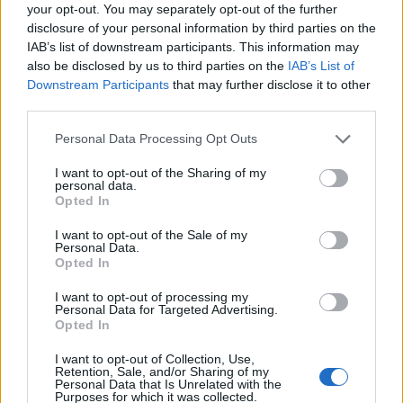
your opt-out. You may separately opt-out of the further
искате да започнете своя собствена тема,
disclosure of your personal information by third parties on the
първо ще трябва да влезете в играта. Моля,
IAB’s list of downstream participants. This information may
регистрирайте се, ако нямате собствен акаунт.
also be disclosed by us to third parties on the
IAB’s List of
Ние очакваме с нетърпение следващото ви
Downstream Participants
that may further disclose it to other
посещение във форума!
Играйте тук
third parties.
Тема:
Дискусия: Шоу с блещукащ снежен човек
Personal Data Processing Opt Outs
kakata13
19.12.19
Старши болярин
, мъжки, <
I want to opt-out of the Sharing of my
Съобщения:
974
Получени харесвания:
2,582
Точки за награди:
personal data.
1,150
Opted In
nefertiti
19.12.19
I want to opt-out of the Sale of my
Personal Data.
Активен автор
, женски
Opted In
Съобщения:
101
Получени харесвания:
129
Точки за награди:
130
I want to opt-out of processing my
Personal Data for Targeted Advertising.
dedoto
19.12.19
Opted In
Адмирал
Съобщения:
2,421
Получени харесвания:
2,892
I want to opt-out of Collection, Use,
Точки за награди:
2,500
Retention, Sale, and/or Sharing of my
Personal Data that Is Unrelated with the
.TAINNA.
19.12.19
Purposes for which it was collected.