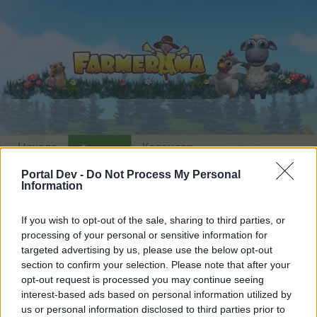
Начало
Календар
Форуми
Скорошни публикации
Portal Dev -
Do Not Process My Personal
Information
Форуми
...
Дискусия: Шоу с блещукащ снежен човек
If you wish to opt-out of the sale, sharing to third parties, or
Членове, харесали съобщение #12
processing of your personal or sensitive information for
targeted advertising by us, please use the below opt-out
section to confirm your selection. Please note that after your
Скъпи форум потребители,
opt-out request is processed you may continue seeing
interest-based ads based on personal information utilized by
Ако вие искате да се включите активно във
us or personal information disclosed to third parties prior to
форума и да участвате в дискусиите, или