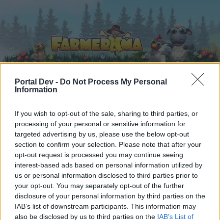
Portal Dev -
Do Not Process My Personal
Information
Начало
Календар
Форуми
If you wish to opt-out of the sale, sharing to third parties, or
Скорошни публикации
processing of your personal or sensitive information for
targeted advertising by us, please use the below opt-out
section to confirm your selection. Please note that after your
Форуми
...
Дискусия: Шоу с блещукащ снежен човек
opt-out request is processed you may continue seeing
Членове, харесали съобщение #6
interest-based ads based on personal information utilized by
us or personal information disclosed to third parties prior to
your opt-out. You may separately opt-out of the further
Скъпи форум потребители,
disclosure of your personal information by third parties on the
IAB’s list of downstream participants. This information may
Ако вие искате да се включите активно във
also be disclosed by us to third parties on the
IAB’s List of
форума и да участвате в дискусиите, или