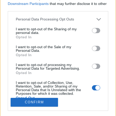
Downstream Participants
that may further disclose it to other
искате да започнете своя собствена тема,
third parties.
първо ще трябва да влезете в играта. Моля,
регистрирайте се, ако нямате собствен акаунт.
Personal Data Processing Opt Outs
Ние очакваме с нетърпение следващото ви
посещение във форума!
Играйте тук
I want to opt-out of the Sharing of my
personal data.
Тема:
Дискусия: Шоу с блещукащ снежен човек
Opted In
buba.georgieva
19.12.19
I want to opt-out of the Sale of my
Младши експерт
, женски, <
Personal Data.
Съобщения:
88
Получени харесвания:
43
Точки за награди:
100
Opted In
SKATAVKATA
18.12.19
I want to opt-out of processing my
Personal Data for Targeted Advertising.
Велик майстор
Opted In
Съобщения:
437
Получени харесвания:
841
Точки за награди:
450
I want to opt-out of Collection, Use,
Retention, Sale, and/or Sharing of my
.TAINNA.
18.12.19
Personal Data that Is Unrelated with the
Жива легенда
, женски
Purposes for which it was collected.
Съобщения:
9,054
Получени харесвания:
8,953
Opted Out
Точки за награди:
6,000
CONFIRM
ПЕПЕЛЯШКА
18.12.19
Обсебен