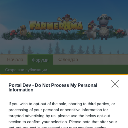
Начало
Календар
Форуми
Скорошни публикации
Форуми
...
Дискусия: Шоу с блещукащ снежен човек
Portal Dev -
Do Not Process My Personal
Information
Членове, харесали съобщение #3
If you wish to opt-out of the sale, sharing to third parties, or
Скъпи форум потребители,
processing of your personal or sensitive information for
targeted advertising by us, please use the below opt-out
Ако вие искате да се включите активно във
section to confirm your selection. Please note that after your
форума и да участвате в дискусиите, или
opt-out request is processed you may continue seeing