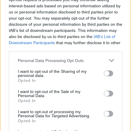
искате да започнете своя собствена тема,
interest-based ads based on personal information utilized by
първо ще трябва да влезете в играта. Моля,
us or personal information disclosed to third parties prior to
регистрирайте се, ако нямате собствен акаунт.
your opt-out. You may separately opt-out of the further
Ние очакваме с нетърпение следващото ви
disclosure of your personal information by third parties on the
посещение във форума!
Играйте тук
IAB’s list of downstream participants. This information may
also be disclosed by us to third parties on the
IAB’s List of
Тема:
Дискусия: Шоу с блещукащ снежен човек
Downstream Participants
that may further disclose it to other
[[Fermerkaa]]
20.12.19
third parties.
Посланик
Съобщения:
1,530
Получени харесвания:
2,724
Personal Data Processing Opt Outs
Точки за награди:
1,550
I want to opt-out of the Sharing of my
SKATAVKATA
18.12.19
personal data.
Opted In
Велик майстор
Съобщения:
437
Получени харесвания:
841
Точки за награди:
450
I want to opt-out of the Sale of my
Personal Data.
Opted In
eva-mina
18.12.19
Кандидат за признание
I want to opt-out of processing my
Съобщения:
189
Получени харесвания:
488
Точки за награди:
Personal Data for Targeted Advertising.
190
Opted In
pepa551
18.12.19