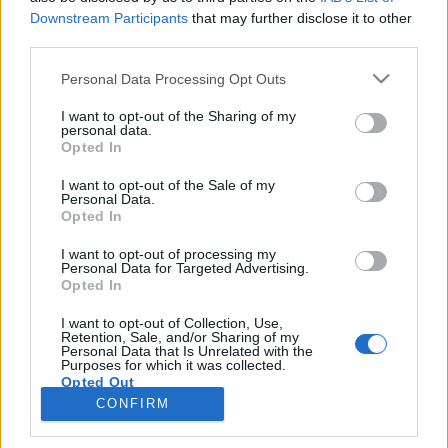
искате да започнете своя собствена тема,
Downstream Participants
that may further disclose it to other
първо ще трябва да влезете в играта. Моля,
third parties.
регистрирайте се, ако нямате собствен акаунт.
Personal Data Processing Opt Outs
Ние очакваме с нетърпение следващото ви
посещение във форума!
Играйте тук
I want to opt-out of the Sharing of my
personal data.
Тема:
Аграрна изложба
Opted In
ПЕПЕЛЯШКА
9.5.19
I want to opt-out of the Sale of my
Обсебен
Personal Data.
Съобщения:
2,984
Получени харесвания:
6,681
Opted In
Точки за награди:
3,300
I want to opt-out of processing my
nik76112
8.5.19
Personal Data for Targeted Advertising.
Напреднал
Opted In
Съобщения:
141
Получени харесвания:
142
Точки за награди:
160
I want to opt-out of Collection, Use,
Retention, Sale, and/or Sharing of my
.TAINNA.
8.5.19
Personal Data that Is Unrelated with the
Purposes for which it was collected.
Жива легенда
, женски
Opted Out
Съобщения:
9,053
Получени харесвания:
8,953
Точки за награди:
6,000
CONFIRM
adibobi
8.5.19