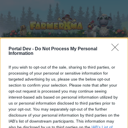
Portal Dev -
Do Not Process My Personal
Information
Начало
Календар
Форуми
If you wish to opt-out of the sale, sharing to third parties, or
Скорошни публикации
processing of your personal or sensitive information for
targeted advertising by us, please use the below opt-out
Форуми
...
Архив отминали събития
Аграрна изложба
section to confirm your selection. Please note that after your
opt-out request is processed you may continue seeing
Членове, харесали съобщение #4
interest-based ads based on personal information utilized by
us or personal information disclosed to third parties prior to
Скъпи форум потребители,
your opt-out. You may separately opt-out of the further
disclosure of your personal information by third parties on the
Ако вие искате да се включите активно във
IAB’s list of downstream participants. This information may
форума и да участвате в дискусиите, или
also be disclosed by us to third parties on the
IAB’s List of