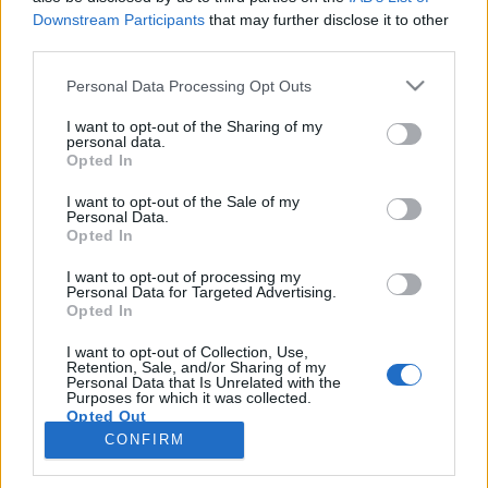
искате да започнете своя собствена тема,
Downstream Participants
that may further disclose it to other
първо ще трябва да влезете в играта. Моля,
third parties.
регистрирайте се, ако нямате собствен акаунт.
Personal Data Processing Opt Outs
Ние очакваме с нетърпение следващото ви
посещение във форума!
Играйте тук
I want to opt-out of the Sharing of my
personal data.
Тема:
-divane-
Opted In
Галфон
11.1.19
I want to opt-out of the Sale of my
Кандидат за признание
, мъжки
Personal Data.
Съобщения:
160
Получени харесвания:
155
Точки за награди:
Opted In
190
I want to opt-out of processing my
.TAINNA.
1.1.19
Personal Data for Targeted Advertising.
Жива легенда
, женски
Opted In
Съобщения:
9,053
Получени харесвания:
8,953
Точки за награди:
6,000
I want to opt-out of Collection, Use,
Retention, Sale, and/or Sharing of my
kakata13
27.12.18
Personal Data that Is Unrelated with the
Purposes for which it was collected.
Старши болярин
, мъжки, <
Opted Out
Съобщения:
974
Получени харесвания:
2,582
Точки за награди:
1,150
CONFIRM
dedoto
27.12.18