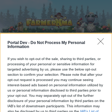
Portal Dev -
Do Not Process My Personal
Information
Начало
Календар
Форуми
If you wish to opt-out of the sale, sharing to third parties, or
Скорошни публикации
processing of your personal or sensitive information for
targeted advertising by us, please use the below opt-out
Форуми
...
Представяне на екипа
-divane-
section to confirm your selection. Please note that after your
opt-out request is processed you may continue seeing
Членове, харесали съобщение #153
interest-based ads based on personal information utilized by
us or personal information disclosed to third parties prior to
Скъпи форум потребители,
your opt-out. You may separately opt-out of the further
disclosure of your personal information by third parties on the
Ако вие искате да се включите активно във
IAB’s list of downstream participants. This information may
форума и да участвате в дискусиите, или
also be disclosed by us to third parties on the
IAB’s List of