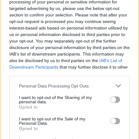
processing of your personal or sensitive information for
искате да започнете своя собствена тема,
targeted advertising by us, please use the below opt-out
първо ще трябва да влезете в играта. Моля,
section to confirm your selection. Please note that after your
регистрирайте се, ако нямате собствен акаунт.
opt-out request is processed you may continue seeing
Ние очакваме с нетърпение следващото ви
interest-based ads based on personal information utilized by
посещение във форума!
Играйте тук
us or personal information disclosed to third parties prior to
your opt-out. You may separately opt-out of the further
Тема:
Събитие
"Кралицата на карнавала"
disclosure of your personal information by third parties on the
merry.popinz
7.6.17
IAB’s list of downstream participants. This information may
Стажант
, женски, 55, <
also be disclosed by us to third parties on the
IAB’s List of
Съобщения:
39
Получени харесвания:
22
Точки за награди:
40
Downstream Participants
that may further disclose it to other
third parties.
-dd76-
6.6.17
Редовен
Personal Data Processing Opt Outs
Съобщения:
202
Получени харесвания:
361
Точки за награди:
220
I want to opt-out of the Sharing of my
personal data.
nefertiti
6.6.17
Opted In
Активен автор
, женски
Съобщения:
101
Получени харесвания:
129
Точки за награди:
I want to opt-out of the Sale of my
130
Personal Data.
Opted In
Achov
6.6.17
Стажант