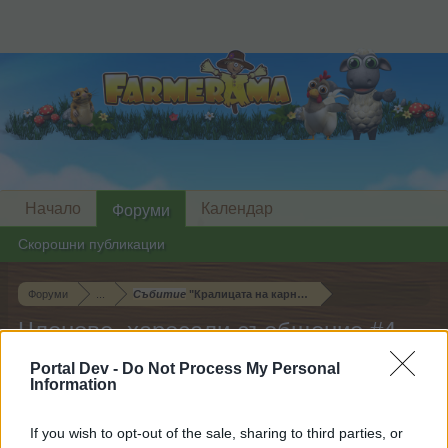
Начало
Календар
Форуми
Скорошни публикации
Форуми
...
Събитие
"Кралицата на карнавала"
Членове, харесали съобщение #4
Portal Dev -
Do Not Process My Personal
Скъпи форум потребители,
Information
Ако вие искате да се включите активно във
If you wish to opt-out of the sale, sharing to third parties, or
форума и да участвате в дискусиите, или