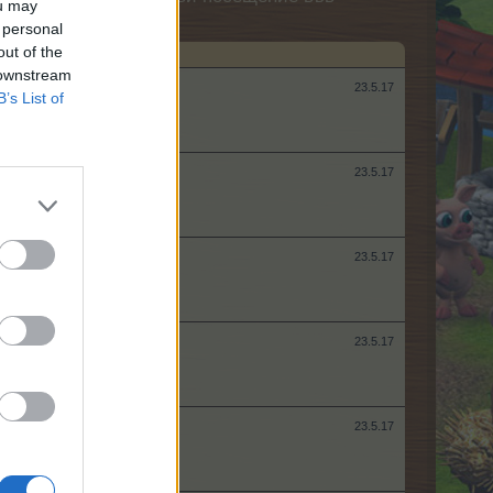
ou may
 personal
out of the
 downstream
23.5.17
B’s List of
23.5.17
23.5.17
23.5.17
23.5.17