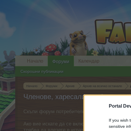
Начало
Календар
Форуми
Скорошни публикации
Начало
Форуми
Архив
Архив на всичко останало
Членове, харесали съобщение #
Portal De
Скъпи форум потребители,
If you wish 
Ако вие искате да се включите активно във ф
sensitive in
трябва да влезете в играта. Моля, регистрир