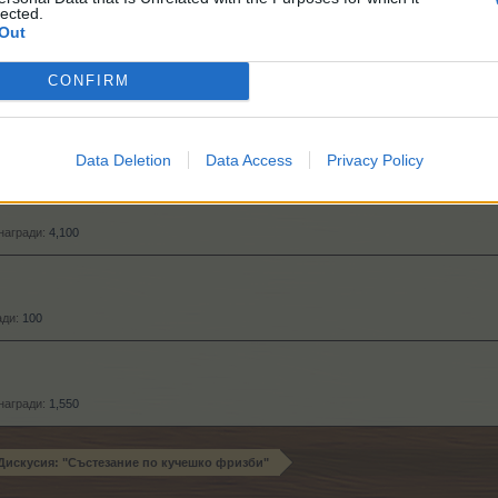
lected.
Out
ради:
220
CONFIRM
10
Data Deletion
Data Access
Privacy Policy
награди:
4,100
ади:
100
награди:
1,550
Дискусия: "Състезание по кучешко фризби"