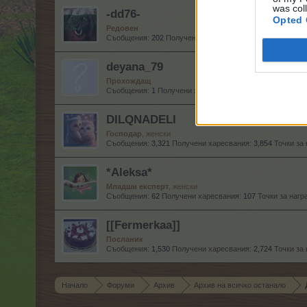
was col
-dd76-
Opted 
Редовен
Съобщения:
202
Получени харесвания:
361
Точки за наг
deyana_79
Прохождащ
Съобщения:
1
Получени харесвания:
0
Точки за награди:
DILQNADELI
Господар
, женски
Съобщения:
3,321
Получени харесвания:
3,854
Точки за 
*Aleksa*
Младши експерт
, женски
Съобщения:
62
Получени харесвания:
107
Точки за нагр
[[Fermerkaa]]
Посланик
Съобщения:
1,530
Получени харесвания:
2,724
Точки за 
Начало
Форуми
Архив
Архив на всичко останало