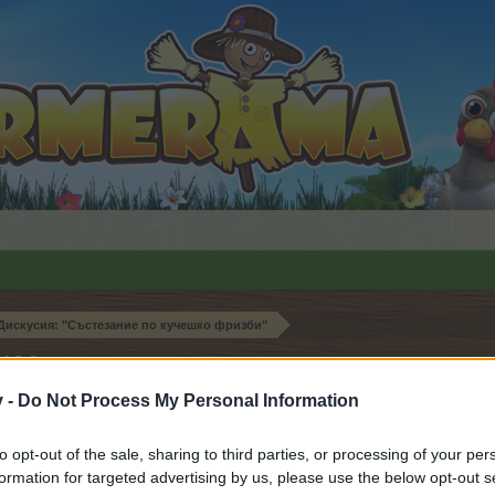
Дискусия: "Състезание по кучешко фризби"
436
v -
Do Not Process My Personal Information
to opt-out of the sale, sharing to third parties, or processing of your per
орума и да участвате в дискусиите, или искате да започ
formation for targeted advertising by us, please use the below opt-out s
айте се, ако нямате собствен акаунт. Ние очакваме с н