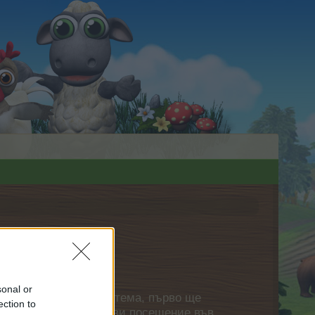
sonal or
нете своя собствена тема, първо ще
ection to
етърпение следващото ви посещение във