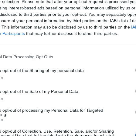
r selection. Please note that after your opt-out request is processed y
eing interest-based ads based on personal information utilized by us or
disclosed to third parties prior to your opt-out. You may separately opt-
losure of your personal information by third parties on the IAB’s list of
. This information may also be disclosed by us to third parties on the
IA
Participants
that may further disclose it to other third parties.
ради:
220
l Data Processing Opt Outs
награди:
4,100
o opt-out of the Sharing of my personal data.
In
ади:
160
o opt-out of the Sale of my Personal Data.
In
награди:
2,000
to opt-out of processing my Personal Data for Targeted
ing.
In
агради:
950
o opt-out of Collection, Use, Retention, Sale, and/or Sharing
ersonal Data that Is Unrelated with the Purposes for which it