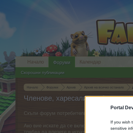
Начало
Календар
Форуми
Скорошни публикации
Начало
Форуми
Архив
Архив на всичко останало
Членове, харесали съобщение #
Portal De
Скъпи форум потребители,
If you wish 
Ако вие искате да се включите активно във ф
sensitive in
трябва да влезете в играта. Моля, регистрир