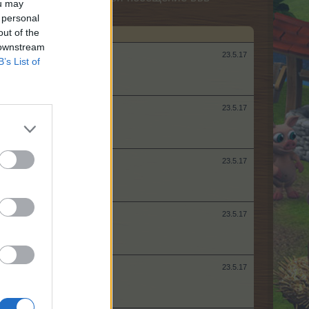
ou may
 personal
out of the
 downstream
23.5.17
B’s List of
23.5.17
23.5.17
23.5.17
23.5.17