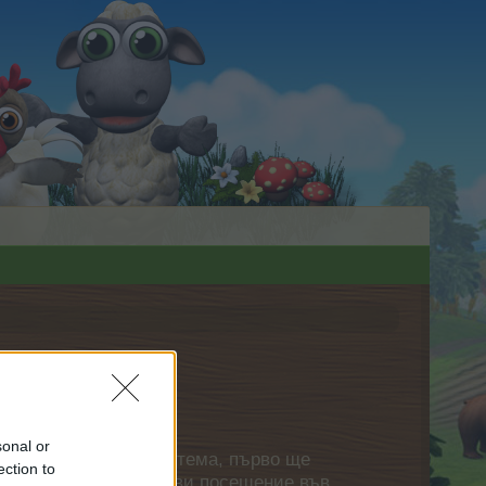
sonal or
нете своя собствена тема, първо ще
ection to
етърпение следващото ви посещение във