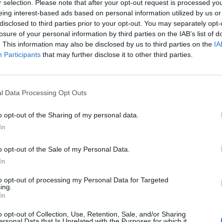
r selection. Please note that after your opt-out request is processed y
eing interest-based ads based on personal information utilized by us or
disclosed to third parties prior to your opt-out. You may separately opt-
losure of your personal information by third parties on the IAB’s list of
. This information may also be disclosed by us to third parties on the
IA
Participants
that may further disclose it to other third parties.
ади:
70
l Data Processing Opt Outs
ди:
70
o opt-out of the Sharing of my personal data.
In
ради:
220
o opt-out of the Sale of my Personal Data.
In
награди:
3,300
to opt-out of processing my Personal Data for Targeted
ing.
In
награди:
1,550
o opt-out of Collection, Use, Retention, Sale, and/or Sharing
ersonal Data that Is Unrelated with the Purposes for which it