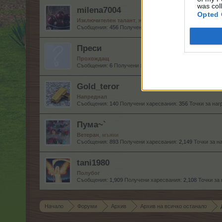
was col
milena7004
Opted 
Изключителен талант
, женски
Съобщения:
456
Получени харесвания:
652
Точки за наг
Преси
Прохождащ
Съобщения:
6
Получени харесвания:
4
Точки за награди:
Gold_teror
Напреднал
Съобщения:
140
Получени харесвания:
356
Точки за наг
Пума~`
Ветеран
, мъжки
Съобщения:
893
Получени харесвания:
2,149
Точки за н
tani1980
Полубог
Съобщения:
1,909
Получени харесвания:
2,108
Точки за 
Начало
Форуми
Архив
Архив на всичко останало