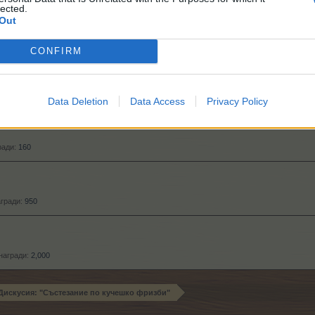
lected.
Out
ради:
500
CONFIRM
10
Data Deletion
Data Access
Privacy Policy
ради:
160
агради:
950
награди:
2,000
Дискусия: "Състезание по кучешко фризби"