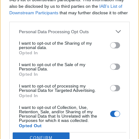
искате да започнете своя собствена тема,
also be disclosed by us to third parties on the
IAB’s List of
първо ще трябва да влезете в играта. Моля,
Downstream Participants
that may further disclose it to other
регистрирайте се, ако нямате собствен акаунт.
third parties.
Ние очакваме с нетърпение следващото ви
посещение във форума!
Играйте тук
Personal Data Processing Opt Outs
Тема:
Дискусия: Яйченият фактор
I want to opt-out of the Sharing of my
personal data.
тралала
23.4.17
Opted In
Прохождащ
Съобщения:
0
Получени харесвания:
0
Точки за награди:
10
I want to opt-out of the Sale of my
Personal Data.
Opted In
Луд_Фен
22.4.17
Прохождащ
I want to opt-out of processing my
Съобщения:
0
Получени харесвания:
0
Точки за награди:
10
Personal Data for Targeted Advertising.
Opted In
pepa551
17.4.17
Анализатор
I want to opt-out of Collection, Use,
Съобщения:
574
Получени харесвания:
1,162
Точки за награди:
Retention, Sale, and/or Sharing of my
600
Personal Data that Is Unrelated with the
Purposes for which it was collected.
Opted Out
[[Fermerkaa]]
17.4.17
Посланик
CONFIRM
Съобщения:
1,530
Получени харесвания:
2,724