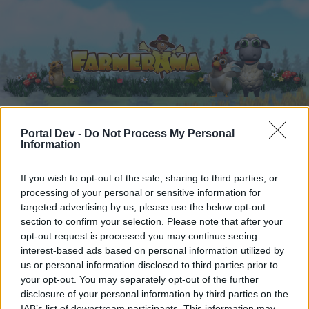
Portal Dev -
Do Not Process My Personal
Начало
Календар
Information
Форуми
Скорошни публикации
If you wish to opt-out of the sale, sharing to third parties, or
processing of your personal or sensitive information for
Форуми
...
Дискусия: Яйченият фактор
targeted advertising by us, please use the below opt-out
section to confirm your selection. Please note that after your
Членове, харесали съобщение #121
opt-out request is processed you may continue seeing
interest-based ads based on personal information utilized by
Скъпи форум потребители,
us or personal information disclosed to third parties prior to
your opt-out. You may separately opt-out of the further
Ако вие искате да се включите активно във
disclosure of your personal information by third parties on the
форума и да участвате в дискусиите, или
IAB’s list of downstream participants. This information may