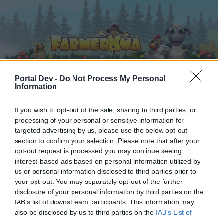
Portal Dev -
Do Not Process My Personal
Information
Начало
Календар
Форуми
If you wish to opt-out of the sale, sharing to third parties, or
Скорошни публикации
processing of your personal or sensitive information for
targeted advertising by us, please use the below opt-out
section to confirm your selection. Please note that after your
Форуми
...
Дискусия: "Великата сладкарска надпревара"
opt-out request is processed you may continue seeing
Членове, харесали съобщение #506
interest-based ads based on personal information utilized by
us or personal information disclosed to third parties prior to
your opt-out. You may separately opt-out of the further
Скъпи форум потребители,
disclosure of your personal information by third parties on the
IAB’s list of downstream participants. This information may
Ако вие искате да се включите активно във
also be disclosed by us to third parties on the
IAB’s List of
форума и да участвате в дискусиите, или