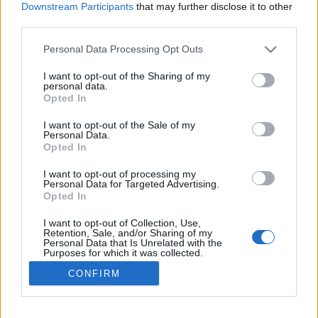
Downstream Participants
that may further disclose it to other
искате да започнете своя собствена тема,
third parties.
първо ще трябва да влезете в играта. Моля,
регистрирайте се, ако нямате собствен акаунт.
Personal Data Processing Opt Outs
Ние очакваме с нетърпение следващото ви
посещение във форума!
Играйте тук
I want to opt-out of the Sharing of my
personal data.
Тема:
Дискусия: "Великата сладкарска надпревара"
Opted In
rudo_bobi
28.2.17
I want to opt-out of the Sale of my
Personal Data.
Подрастващ автор
Съобщения:
49
Получени харесвания:
24
Точки за награди:
70
Opted In
..koni..
27.2.17
I want to opt-out of processing my
Personal Data for Targeted Advertising.
Редовен
Opted In
Съобщения:
190
Получени харесвания:
177
Точки за награди:
220
I want to opt-out of Collection, Use,
Retention, Sale, and/or Sharing of my
-georgi88-
27.2.17
Personal Data that Is Unrelated with the
Purposes for which it was collected.
Главен болярин
Съобщения:
781
Получени харесвания:
554
Точки за награди:
Opted Out
CONFIRM
850
arono_ele
27.2.17
Подрастващ автор
, женски