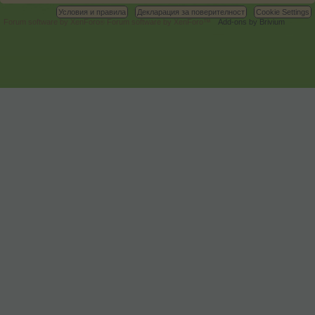
Условия и правила
Декларация за поверителност
Cookie Settings
Forum software by XenForo
Forum software by XenForo™
Add-ons by Brivium
®