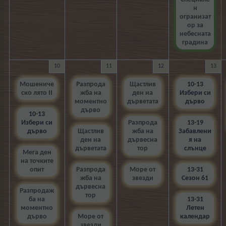
н
огранизат
ор за
небесната
градина
10
11
12
13
Мошениче
Разпрода
Щастлив
10-13
ско лято II
жба на
ден на
Избери си
моментно
дърветата
дърво
дърво
10-13
Избери си
Разпрода
13-19
дърво
Щастлив
жба на
Забавлени
ден на
дървесна
я на
дърветата
тор
слънце
Мега ден
на точките
опит
Разпрода
Море от
13-31
жба на
звезди
Сезон 61
дървесна
Разпродаж
тор
ба на
13-31
моментно
Летен
дърво
Море от
календар
звезди