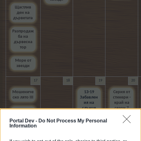
Щастлив
ден на
дърветата
Разпродаж
ба на
дървесна
тор
Море от
звезди
17
18
19
20
Мошениче
13-19
Серия от
ско лято III
Забавлен
стикери -
ия на
край на
слънце
сезон 7
14-17 Нов
загадъчен
Portal Dev -
Do Not Process My Personal
Бахама-
20-31
Information
обор +
Евент с
пост. куест
пасианси
If you wish to opt-out of the sale, sharing to third parties, or