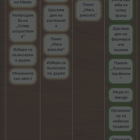
на Мими
Пакет
жба на
Щастлив
„Мега
супер
Разпродаж
ден на
реколта“
храна
ба на
растеният
„Супер
а
Щастлив
разрастван
ден на
е“
Пакет
фермерск
„Мега
ите
Избери си
реколта“
монети
пълнолунн
о дърво
Избери си
Пакети
пълнолун
„Луксозни
Мошениче
но дърво
парфюми
ско лято I
“
Море от
звезди
Организат
ор за
небесни
градини
Специале