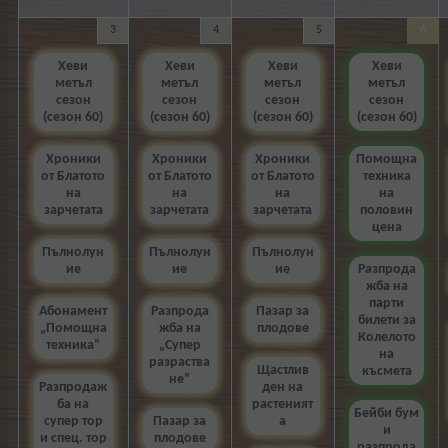
3
4
5
6
Хеви
Хеви
Хеви
Хеви
метъл
метъл
метъл
метъл
сезон
сезон
сезон
сезон
(сезон 60)
(сезон 60)
(сезон 60)
(сезон 60)
Хроники
Хроники
Хроники
Помощна
от Блатото
от Блатото
от Блатото
техника
на
на
на
на
зарчетата
зарчетата
зарчетата
половин
цена
Пълнолун
Пълнолун
Пълнолун
ие
ие
ие
Разпрода
жба на
парти
Абонамент
Разпрода
Пазар за
билети за
„Помощна
жба на
плодове
Колелото
техника“
„Супер
на
разраства
Щастлив
късмета
не“
Разпродаж
ден на
ба на
растеният
Бейби бум
супер тор
Пазар за
а
и
и спец. тор
плодове
разпрода