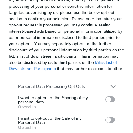
20 Ново
processing of your personal or sensitive information for
животно в
targeted advertising by us, please use the below opt-out
селекциит
section to confirm your selection. Please note that after your
е
opt-out request is processed you may continue seeing
interest-based ads based on personal information utilized by
24
25
26
27
us or personal information disclosed to third parties prior to
your opt-out. You may separately opt-out of the further
Серия от
Серия от
Серия от
Серия от
стикери -
стикери -
стикери -
стикери -
disclosure of your personal information by third parties on the
край на
край на
край на
край на
IAB’s list of downstream participants. This information may
сезон 7
сезон 7
сезон 7
сезон 7
also be disclosed by us to third parties on the
IAB’s List of
Downstream Participants
that may further disclose it to other
21-27
third parties.
Поредица
от
Personal Data Processing Opt Outs
куестове
със
селектира
I want to opt-out of the Sharing of my
personal data.
не
Opted In
31
I want to opt-out of the Sale of my
Personal Data.
13-31
Opted In
Сезон 61