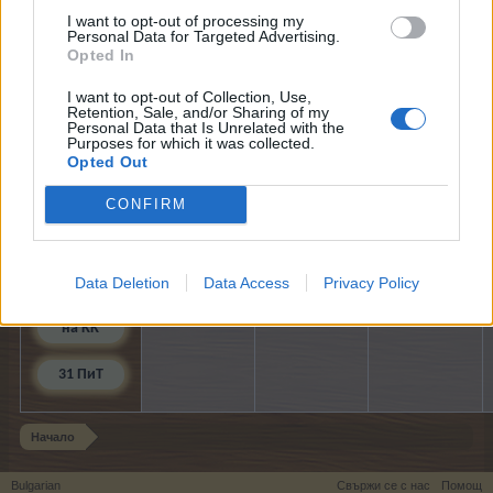
I want to opt-out of processing my
Personal Data for Targeted Advertising.
13-31
Opted In
Летен
календар
I want to opt-out of Collection, Use,
Retention, Sale, and/or Sharing of my
20-31 Евент
Personal Data that Is Unrelated with the
Purposes for which it was collected.
с пасианси
Opted Out
28-31 Куест
CONFIRM
със стоки
от
плевнята
Data Deletion
Data Access
Privacy Policy
30-31 Нов
джакпот
на КК
31 ПиТ
Начало
Bulgarian
Свържи се с нас
Помощ