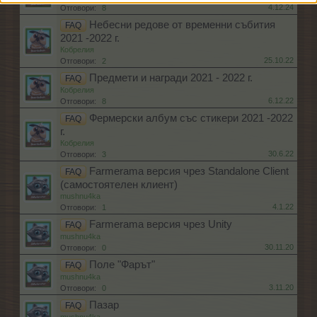
4.12.24
Отговори:
8
Небесни редове от временни събития
FAQ
2021 -2022 г.
Кобрелия
25.10.22
Отговори:
2
Предмети и награди 2021 - 2022 г.
FAQ
Кобрелия
6.12.22
Отговори:
8
Фермерски албум със стикери 2021 -2022
FAQ
г.
Кобрелия
30.6.22
Отговори:
3
Farmerama версия чрез Standalone Client
FAQ
(самостоятелен клиент)
mushnu4ka
4.1.22
Отговори:
1
Farmerama версия чрез Unity
FAQ
mushnu4ka
30.11.20
Отговори:
0
Поле "Фарът"
FAQ
mushnu4ka
3.11.20
Отговори:
0
Пазар
FAQ