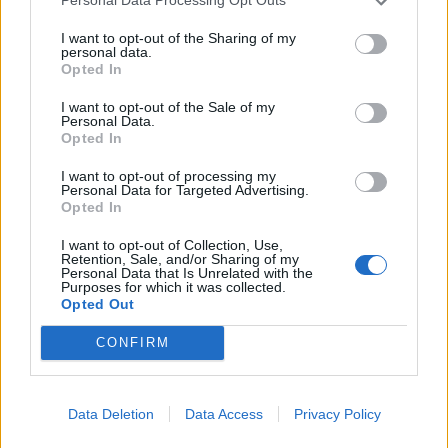
Personal Data Processing Opt Outs
mushnu4ka
18.3.26
Отговори:
1
I want to opt-out of the Sharing of my
Специални предмети с надграждане
FAQ
personal data.
–divane-
Opted In
27.2.26
Отговори:
14
Мистериозно яйце - домашен любимец
I want to opt-out of the Sale of my
FAQ
Personal Data.
Каспаретка
...
2
3
4
Opted In
26.1.26
Отговори:
66
Живот във фермата
FAQ
I want to opt-out of processing my
Кобрелия
Personal Data for Targeted Advertising.
2.8.24
Отговори:
2
Opted In
Поле "Слънчогледов хълм"
FAQ
mushnu4ka
I want to opt-out of Collection, Use,
13.6.23
Отговори:
0
Retention, Sale, and/or Sharing of my
Personal Data that Is Unrelated with the
Фермерски албум със стикери 2023 -
FAQ
Purposes for which it was collected.
2024 г.
Opted Out
Кобрелия
9.10.24
Отговори:
4
CONFIRM
Небесни редове от временни събития
FAQ
2023 - 2024 г.
Кобрелия
24.12.24
Отговори:
3
Data Deletion
Data Access
Privacy Policy
Предмети и награди 2023 - 2024 г.
FAQ
Кобрелия