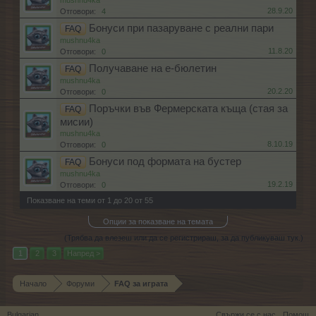
mushnu4ka
28.9.20
Отговори:
4
Бонуси при пазаруване с реални пари
FAQ
mushnu4ka
11.8.20
Отговори:
0
Получаване на е-бюлетин
FAQ
mushnu4ka
20.2.20
Отговори:
0
Поръчки във Фермерската къща (стая за
FAQ
мисии)
mushnu4ka
8.10.19
Отговори:
0
Бонуси под формата на бустер
FAQ
mushnu4ka
19.2.19
Отговори:
0
Показване на теми от 1 до 20 от 55
Опции за показване на темата
(Трябва да влезеш или да се регистрираш, за да публикуваш тук.)
1
2
3
Напред >
Начало
Форуми
FAQ за играта
Bulgarian
Свържи се с нас
Помощ