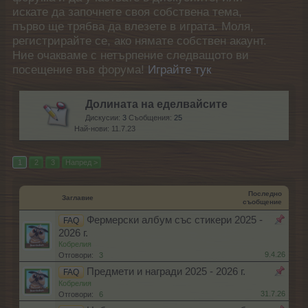
искате да започнете своя собствена тема,
първо ще трябва да влезете в играта. Моля,
регистрирайте се, ако нямате собствен акаунт.
Ние очакваме с нетърпение следващото ви
посещение във форума!
Играйте тук
Долината на еделвайсите
Дискусии:
3
Съобщения:
25
11.7.23
1
2
3
Напред >
Последно
Заглавие
съобщение
Фермерски албум със стикери 2025 -
FAQ
2026 г.
Кобрелия
9.4.26
Отговори:
3
Предмети и награди 2025 - 2026 г.
FAQ
Кобрелия
31.7.26
Отговори:
6