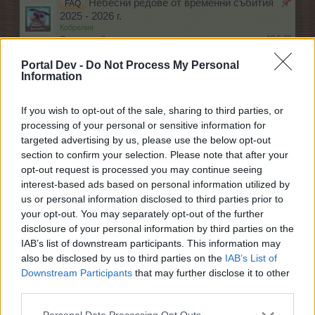
Небесни редове от временни събития
FAQ
2025 - 2026 г.
Кобрелия
10.6.26
Отговори:
2
Растения за Фермата
FAQ
Portal Dev -
Do Not Process My Personal
Каспаретка
Information
29.5.18
Отговори:
2
Дървета за Фермата
FAQ
Каспаретка
If you wish to opt-out of the sale, sharing to third parties, or
16.11.19
Отговори:
3
processing of your personal or sensitive information for
Животни за Фермата
FAQ
targeted advertising by us, please use the below opt-out
Каспаретка
section to confirm your selection. Please note that after your
14.1.17
Отговори:
2
opt-out request is processed you may continue seeing
Декорации в магазина на фермера, от
FAQ
interest-based ads based on personal information utilized by
куестове, други специални предмети
us or personal information disclosed to third parties prior to
Каспаретка
21.12.16
Отговори:
4
your opt-out. You may separately opt-out of the further
disclosure of your personal information by third parties on the
Ръководство за игра
FAQ
zwezdi4ka
IAB’s list of downstream participants. This information may
7.11.13
Отговори:
7
also be disclosed by us to third parties on the
IAB’s List of
Фермерски магазин
FAQ
Downstream Participants
that may further disclose it to other
mushnu4ka
third parties.
22.7.26
Отговори:
0
Нови градски проекти
FAQ