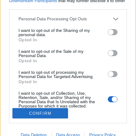
Downstream Participants
that may further disclose it to other
искате да започнете своя собствена тема,
third parties.
първо ще трябва да влезете в играта. Моля,
регистрирайте се, ако нямате собствен акаунт.
Personal Data Processing Opt Outs
Ние очакваме с нетърпение следващото ви
I want to opt-out of the Sharing of my
посещение във форума!
Играйте тук
personal data.
Opted In
Филтри:
Събитие
x
x
I want to opt-out of the Sale of my
Personal Data.
Последно
Opted In
Заглавие
съобщение ↓
Море от звезди
Събитие
I want to opt-out of processing my
mushnu4ka
Personal Data for Targeted Advertising.
четвъртък в 16:10
Отговори:
1
Opted In
Мошеническо лято
Събитие
mushnu4ka
I want to opt-out of Collection, Use,
Retention, Sale, and/or Sharing of my
31.7.26
Отговори:
0
Personal Data that Is Unrelated with the
Хеви метъл сезон (сезон 60)
Събитие
Purposes for which it was collected.
mushnu4ka
Opted Out
CONFIRM
6.7.26
Отговори:
0
Показване на теми от 1 до 3 от 3
Опции за показване на темата
Data Deletion
Data Access
Privacy Policy