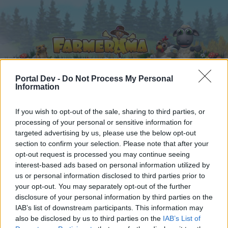
Portal Dev -
Do Not Process My Personal
Information
Начало
Календар
Форуми
If you wish to opt-out of the sale, sharing to third parties, or
processing of your personal or sensitive information for
Скорошни публикации
targeted advertising by us, please use the below opt-out
section to confirm your selection. Please note that after your
Начало
Форуми
Новини
opt-out request is processed you may continue seeing
interest-based ads based on personal information utilized by
Събития
us or personal information disclosed to third parties prior to
your opt-out. You may separately opt-out of the further
Скъпи форум потребители,
disclosure of your personal information by third parties on the
IAB’s list of downstream participants. This information may
Ако вие искате да се включите активно във
also be disclosed by us to third parties on the
IAB’s List of
форума и да участвате в дискусиите, или