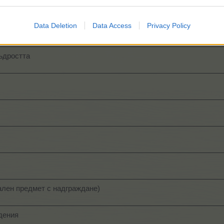
Data Deletion
Data Access
Privacy Policy
ъдростта
ален предмет с надграждане)
дения