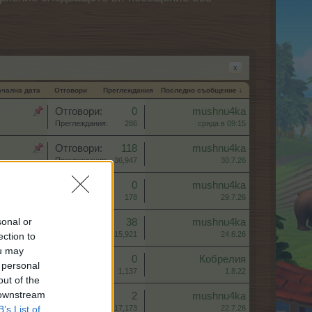
x
ачална дата
Отговори
Преглеждания
Последно съобщение ↓
Отговори:
0
mushnu4ka
Преглеждания:
286
сряда в 09:15
Отговори:
118
mushnu4ka
Преглеждания:
36,947
30.7.26
Отговори:
0
mushnu4ka
Преглеждания:
178
29.7.26
sonal or
Отговори:
38
mushnu4ka
Преглеждания:
15,921
24.6.26
ection to
ou may
Отговори:
0
Кобрелия
 personal
Преглеждания:
1,137
1.8.22
out of the
 downstream
Отговори:
2
mushnu4ka
B’s List of
Преглеждания:
17,173
22.7.26