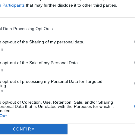
Participants
that may further disclose it to other third parties.
l Data Processing Opt Outs
ермера
o opt-out of the Sharing of my personal data.
In
o opt-out of the Sale of my Personal Data.
In
to opt-out of processing my Personal Data for Targeted
ing.
щна техника"
In
o opt-out of Collection, Use, Retention, Sale, and/or Sharing
ersonal Data that Is Unrelated with the Purposes for which it
lected.
Out
ината на еделвайсите
CONFIRM