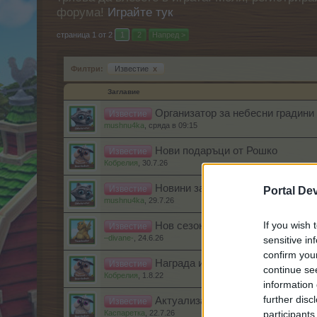
форума!
Играйте тук
страница 1 от 2
1
2
Напред >
Филтри:
Известие
x
Заглавие
Организатор за небесни градини
Известие
mushnu4ka
,
сряда в 09:15
Нови подаръци от Рошко
Известие
Кобрелия
,
30.7.26
Новини за премиум фермерите
Известие
Portal De
mushnu4ka
,
29.7.26
If you wish 
Нов сезонен подарък
Известие
–divane-
,
24.6.26
sensitive in
confirm you
Награда изненада-предизвикате
Известие
continue se
Кобрелия
,
1.8.22
information 
further disc
Актуализация на фермерския ма
Известие
Каспаретка
,
22.7.26
participants