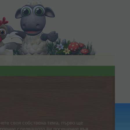
нете своя собствена тема, първо ще
етърпение следващото ви посещение във