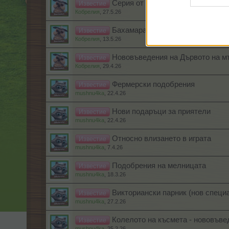
Серия от стикери - сезони
Известие
Кобрелия
,
27.5.26
Бахамарама - нововъведения
Известие
Кобрелия
,
13.5.26
Нововъведения на Дървото на м
Известие
Кобрелия
,
29.4.26
Фермерски подобрения
Известие
mushnu4ka
,
22.4.26
Нови подаръци за приятели
Известие
mushnu4ka
,
22.4.26
Относно влизането в играта
Известие
mushnu4ka
,
7.4.26
Подобрения на мелницата
Известие
mushnu4ka
,
18.3.26
Викториански парник (нов специ
Известие
mushnu4ka
,
27.2.26
Колелото на късмета - нововъве
Известие
mushnu4ka
,
25.2.26