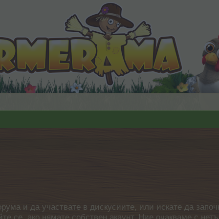
орума и да участвате в дискусиите, или искате да започ
айте се, ако нямате собствен акаунт. Ние очакваме с н