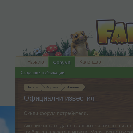
Начало
Календар
Форуми
Скорошни публикации
Начало
Форуми
Новини
Официални известия
Скъпи форум потребители,
Ако вие искате да се включите активно във ф
трябва да влезете в играта. Моля, регистрир