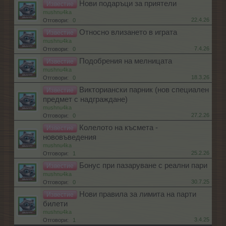
Нови подаръци за приятели
Известие
mushnu4ka
22.4.26
Отговори:
0
Относно влизането в играта
Известие
mushnu4ka
7.4.26
Отговори:
0
Подобрения на мелницата
Известие
mushnu4ka
18.3.26
Отговори:
0
Викториански парник (нов специален
Известие
предмет с надграждане)
mushnu4ka
27.2.26
Отговори:
0
Колелото на късмета -
Известие
нововъведения
mushnu4ka
25.2.26
Отговори:
1
Бонус при пазаруване с реални пари
Известие
mushnu4ka
30.7.25
Отговори:
0
Нови правила за лимита на парти
Известие
билети
mushnu4ka
3.4.25
Отговори:
1