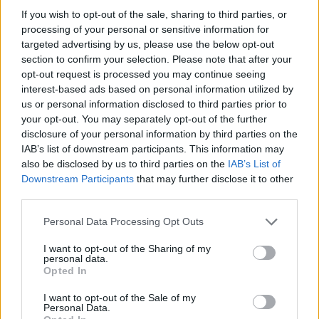
предизвикателство!
If you wish to opt-out of the sale, sharing to third parties, or
Кобрелия
processing of your personal or sensitive information for
1.8.22
Отговори:
0
targeted advertising by us, please use the below opt-out
Актуализация на фермерския
Известие
section to confirm your selection. Please note that after your
магазин
opt-out request is processed you may continue seeing
Каспаретка
22.7.26
interest-based ads based on personal information utilized by
Отговори:
2
us or personal information disclosed to third parties prior to
Основна ферма - нововъведения
Известие
mushnu4ka
your opt-out. You may separately opt-out of the further
22.7.26
Отговори:
10
disclosure of your personal information by third parties on the
Почисти праха
Известие
IAB’s list of downstream participants. This information may
mushnu4ka
also be disclosed by us to third parties on the
IAB’s List of
15.7.26
Отговори:
0
Downstream Participants
that may further disclose it to other
Актуализация на магазина на
Известие
third parties.
Фермера
Кобрелия
Personal Data Processing Opt Outs
8.7.26
Отговори:
5
Пълнолуние - нововъведения
Известие
I want to opt-out of the Sharing of my
–divane-
...
2
personal data.
7.7.26
Отговори:
27
Opted In
Нови градски проекти
Известие
mushnu4ka
I want to opt-out of the Sale of my
1.7.26
Отговори:
3
Personal Data.