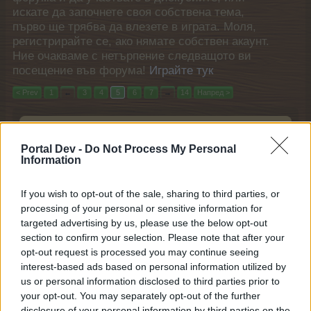
искате да започнете своя собствена тема,
първо ще трябва да влезете в играта. Моля,
регистрирайте се, ако нямате собствен акаунт.
Ние очакваме с нетърпение следващото ви
посещение във форума!
Играйте тук
< Prev
1
←
3
4
5
6
7
→
14
Напред >
Последно
Заглавие
съобщение ↓
Portal Dev -
Do Not Process My Personal
За предаването на шейкове в "Страхотна
Information
фитнес ферма"
yanina494949
10.7.25
Отговори:
4
If you wish to opt-out of the sale, sharing to third parties, or
Неначислена награда от събитието
processing of your personal or sensitive information for
"Фестивал на светулките"
targeted advertising by us, please use the below opt-out
todorovalidia
section to confirm your selection. Please note that after your
1.7.25
Отговори:
5
opt-out request is processed you may continue seeing
Липсващ закупен музей
.didi2002.
interest-based ads based on personal information utilized by
25.6.25
Отговори:
3
us or personal information disclosed to third parties prior to
Предмет за повече реколта в пълнолунния
your opt-out. You may separately opt-out of the further
свят
disclosure of your personal information by third parties on the