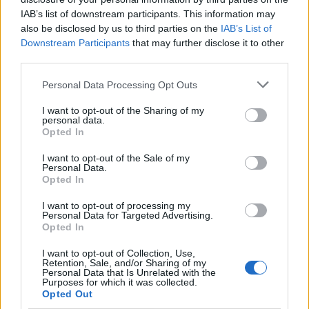
-iliana7-
IAB’s list of downstream participants. This information may
23.6.25
Отговори:
3
also be disclosed by us to third parties on the
IAB’s List of
Относно купоните за пом. техника
Downstream Participants
that may further disclose it to other
magitooo000
31.5.25
Отговори:
1
third parties.
Проблем с пазара
yannisz
Personal Data Processing Opt Outs
31.5.25
Отговори:
4
Недостигащо птиче цветче
I want to opt-out of the Sharing of my
personal data.
[[Fermerkaa]]
Opted In
16.5.25
Отговори:
5
Отблокиране на играч в играта
I want to opt-out of the Sale of my
.TAINNA.
Personal Data.
14.5.25
Отговори:
4
Opted In
Празнично дърво
червената_шапчица
I want to opt-out of processing my
5.5.25
Отговори:
1
Personal Data for Targeted Advertising.
Проблем с изпращане на подарък при ПиТ
Opted In
Bamze
3.5.25
Отговори:
3
I want to opt-out of Collection, Use,
Retention, Sale, and/or Sharing of my
Научна станция
Personal Data that Is Unrelated with the
svetli4ka_46
Purposes for which it was collected.
29.4.25
Отговори:
3
Opted Out
Кой ред дава Изобилие от сладки неща