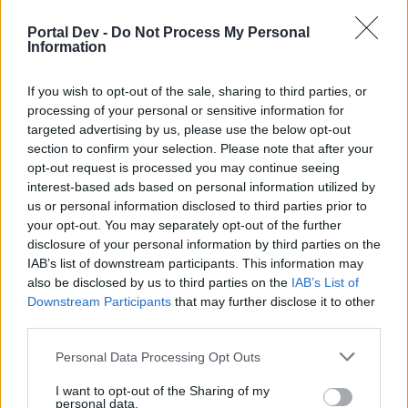
искате да започнете своя собствена тема,
Portal Dev -
Do Not Process My Personal
първо ще трябва да влезете в играта. Моля,
Information
регистрирайте се, ако нямате собствен акаунт.
Ние очакваме с нетърпение следващото ви
посещение във форума!
If you wish to opt-out of the sale, sharing to third parties, or
Играйте тук
processing of your personal or sensitive information for
targeted advertising by us, please use the below opt-out
Последно
section to confirm your selection. Please note that after your
Заглавие ↓
съобщение
opt-out request is processed you may continue seeing
Честитки
interest-based ads based on personal information utilized by
Bamze
us or personal information disclosed to third parties prior to
1.1.25
Отговори:
8
your opt-out. You may separately opt-out of the further
Честита пролет
disclosure of your personal information by third parties on the
.TAINNA.
22.3.21
Отговори:
4
IAB’s list of downstream participants. This information may
Честит празник, Българи!
also be disclosed by us to third parties on the
IAB’s List of
sm0uk3r71
Downstream Participants
that may further disclose it to other
3.3.20
Отговори:
1
third parties.
Честит празник!
staneli
Personal Data Processing Opt Outs
24.5.20
Отговори:
0
Честит 8 март
I want to opt-out of the Sharing of my
pepa551
personal data.