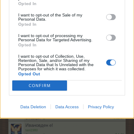
8.3.20
Отговори:
2
Opted In
ф о р у м а
tanyamery
I want to opt-out of the Sale of my
7.10.24
Отговори:
8
Personal Data.
Opted In
Съседа sabchooo
sm0uk3r71
7.7.22
Отговори:
10
I want to opt-out of processing my
Personal Data for Targeted Advertising.
Покажете своята Ферма
Opted In
Калисто
...
2
3
7.9.19
Отговори:
51
I want to opt-out of Collection, Use,
От колко време играете Фармерама?
Retention, Sale, and/or Sharing of my
pineapple87
...
2
Personal Data that Is Unrelated with the
15.7.20
Отговори:
25
Purposes for which it was collected.
Opted Out
Ниво 200
BUTTERFLAYS
1.6.18
Отговори:
4
CONFIRM
На кое ниво сте?
БГфорум
...
14
15
16
20.6.26
Отговори:
306
Data Deletion
Data Access
Privacy Policy
Лично Творчество
KARAKONJO
8.12.17
Отговори:
6
Ивановден е!
tani1980