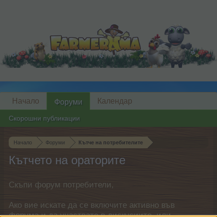
Начало
Календар
Форуми
Скорошни публикации
Начало
Форуми
Кътче на потребителите
Кътчето на ораторите
Скъпи форум потребители,
Ако вие искате да се включите активно във
форума и да участвате в дискусиите, или