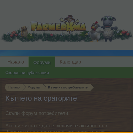
Начало
Календар
Форуми
Скорошни публикации
Начало
Форуми
Кътче на потребителите
Кътчето на ораторите
Скъпи форум потребители,
Ако вие искате да се включите активно във
форума и да участвате в дискусиите, или