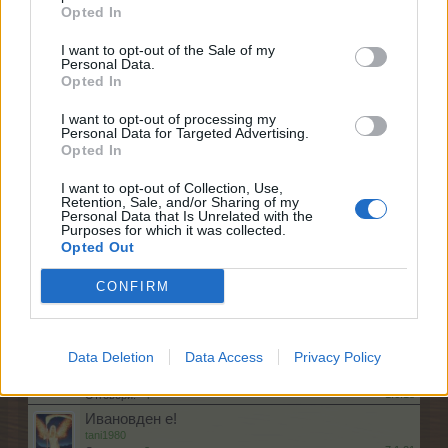
7.7.22
Отговори:
10
Opted In
Честитки
Bamze
I want to opt-out of the Sale of my
1.1.25
Отговори:
8
Personal Data.
Opted In
ф о р у м а
tanyamery
7.10.24
Отговори:
8
I want to opt-out of processing my
Personal Data for Targeted Advertising.
Велик ден е
Opted In
ПЕПЕЛЯШКА
19.4.20
Отговори:
7
I want to opt-out of Collection, Use,
ЗЪН-ЗЪН, ЗЪН-ЗЪН......................
Retention, Sale, and/or Sharing of my
sm0uk3r71
Personal Data that Is Unrelated with the
25.12.19
Отговори:
6
Purposes for which it was collected.
Opted Out
Лично Творчество
KARAKONJO
8.12.17
Отговори:
6
CONFIRM
Честита пролет
.TAINNA.
22.3.21
Отговори:
4
Data Deletion
Data Access
Privacy Policy
Ниво 200
BUTTERFLAYS
1.6.18
Отговори:
4
Ивановден е!
tani1980