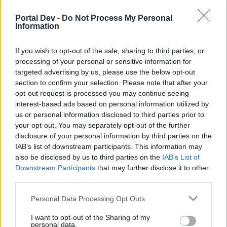
искате да започнете своя собствена тема,
Portal Dev -
Do Not Process My Personal
първо ще трябва да влезете в играта. Моля,
Information
регистрирайте се, ако нямате собствен акаунт.
Ние очакваме с нетърпение следващото ви
посещение във форума!
If you wish to opt-out of the sale, sharing to third parties, or
Играйте тук
processing of your personal or sensitive information for
targeted advertising by us, please use the below opt-out
Последно
section to confirm your selection. Please note that after your
Заглавие
съобщение
opt-out request is processed you may continue seeing
На кое ниво сте?
interest-based ads based on personal information utilized by
БГфорум
...
14
15
16
us or personal information disclosed to third parties prior to
20.6.26
Отговори:
306
your opt-out. You may separately opt-out of the further
Покажете своята Ферма
disclosure of your personal information by third parties on the
Калисто
...
2
3
7.9.19
Отговори:
51
IAB’s list of downstream participants. This information may
Абонамент и подробности
also be disclosed by us to third parties on the
IAB’s List of
dedoto1
...
2
3
Downstream Participants
that may further disclose it to other
9.6.19
Отговори:
40
third parties.
От колко време играете Фармерама?
pineapple87
...
2
Personal Data Processing Opt Outs
15.7.20
Отговори:
25
Съседа sabchooo
I want to opt-out of the Sharing of my
sm0uk3r71
personal data.