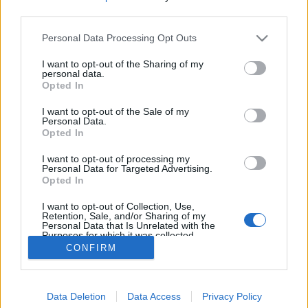
third parties.
искате да започнете своя собствена тема,
първо ще трябва да влезете в играта. Моля,
Personal Data Processing Opt Outs
регистрирайте се, ако нямате собствен акаунт.
Ние очакваме с нетърпение следващото ви
I want to opt-out of the Sharing of my
посещение във форума!
Играйте тук
personal data.
Opted In
Последно
I want to opt-out of the Sale of my
Заглавие
съобщение
Personal Data.
Opted In
Долината на еделвайсите - обща
информация
I want to opt-out of processing my
mushnu4ka
Personal Data for Targeted Advertising.
11.7.23
Отговори:
9
Opted In
Северните гори
Кобрелия
I want to opt-out of Collection, Use,
11.7.23
Отговори:
6
Retention, Sale, and/or Sharing of my
Алпийските градини
Personal Data that Is Unrelated with the
Purposes for which it was collected.
Кобрелия
11.7.23
Opted Out
Отговори:
7
CONFIRM
Показване на теми от 1 до 2 от 2
Опции за показване на темата
Data Deletion
Data Access
Privacy Policy
(Трябва да влезеш или да се регистрираш, за да публикуваш тук.)