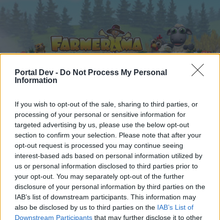
Portal Dev -
Do Not Process My Personal
Information
Начало
Календар
Форуми
If you wish to opt-out of the sale, sharing to third parties, or
processing of your personal or sensitive information for
Скорошни публикации
targeted advertising by us, please use the below opt-out
section to confirm your selection. Please note that after your
opt-out request is processed you may continue seeing
Начало
Форуми
FAQ за играта
FAQ - за играта
interest-based ads based on personal information utilized by
Долината на еделвайсите
us or personal information disclosed to third parties prior to
your opt-out. You may separately opt-out of the further
disclosure of your personal information by third parties on the
Скъпи форум потребители,
IAB’s list of downstream participants. This information may
also be disclosed by us to third parties on the
IAB’s List of
Ако вие искате да се включите активно във
Downstream Participants
that may further disclose it to other
форума и да участвате в дискусиите, или