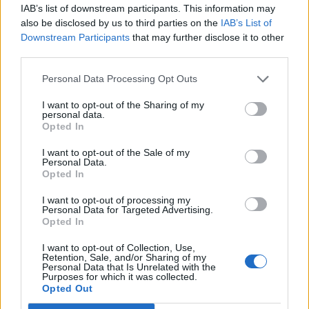
13.3.25
Отговори:
2
IAB’s list of downstream participants. This information may
Сезон на Дървосекача (сезон 29)
also be disclosed by us to third parties on the
IAB’s List of
FAQ
mushnu4ka
Downstream Participants
that may further disclose it to other
15.11.22
Отговори:
2
third parties.
Сезон на джентълмените (сезон 55)
FAQ
mushnu4ka
Personal Data Processing Opt Outs
20.11.25
Отговори:
2
Сезон на ваканциите (сезон 34)
FAQ
I want to opt-out of the Sharing of my
mushnu4ka
personal data.
21.6.23
Отговори:
2
Opted In
Сезон на буканиерите (сезон 43)
FAQ
I want to opt-out of the Sale of my
mushnu4ka
Personal Data.
4.7.24
Отговори:
2
Opted In
Сезон на бръмчащите пчели (сезон 15)
FAQ
mushnu4ka
I want to opt-out of processing my
23.4.21
Отговори:
2
Personal Data for Targeted Advertising.
Сезон на боядисване на яйца (сезон 50)
FAQ
Opted In
mushnu4ka
24.4.25
Отговори:
2
I want to opt-out of Collection, Use,
Retention, Sale, and/or Sharing of my
Сезон на боядисаните яйца (сезон 14)
FAQ
Personal Data that Is Unrelated with the
mushnu4ka
Purposes for which it was collected.
23.3.21
Отговори:
2
Opted Out
Сезон Магически свещи (сезон 30)
FAQ