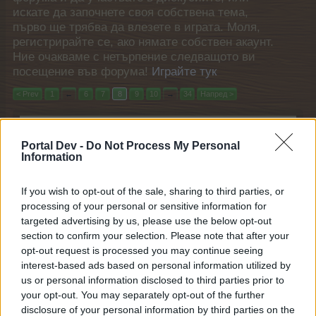
искате да започнете своя собствена тема,
първо ще трябва да влезете в играта. Моля,
регистрирайте се, ако нямате собствен акаунт.
Ние очакваме с нетърпение следващото ви
посещение във форума!
Играйте тук
< Prev
1
←
6
7
8
9
10
→
34
Напред >
Филтри:
FAQ
x
x
Portal Dev -
Do Not Process My Personal
Последно
Information
Заглавие ↓
съобщение
Сезон на полтъргайста (сезон 19)
FAQ
If you wish to opt-out of the sale, sharing to third parties, or
mushnu4ka
8.10.21
Отговори:
2
processing of your personal or sensitive information for
Сезон на плодовете (сезон 27)
FAQ
targeted advertising by us, please use the below opt-out
mushnu4ka
section to confirm your selection. Please note that after your
29.8.22
Отговори:
2
opt-out request is processed you may continue seeing
Сезон на Купидон (сезон 57)
FAQ
interest-based ads based on personal information utilized by
mushnu4ka
us or personal information disclosed to third parties prior to
13.2.26
Отговори:
2
your opt-out. You may separately opt-out of the further
Сезон на камериерките (сезон 49)
FAQ
disclosure of your personal information by third parties on the
mushnu4ka