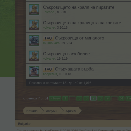
Съкровището на краля на пиратите
–divane-
,
8.5.18
Съкровището на кралицата на костите
–divane-
,
3.10.18
Съкровища от миналото
FAQ
mushnu4ka
,
29.5.24
Съкровища в изобилие
–divane-
,
19.3.19
Стърчащата върба
FAQ
Кобрелия
,
10.10.18
Показване на теми от 121 до 140 от 1,016
страница 7 от 51
< Prev
1
←
5
6
7
8
9
→
51
На
Начало
Форуми
Архив
Bulgarian
Forum software by XenForo
© 2010-2019 XenForo Ltd.
Forum software by X