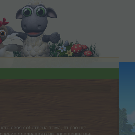
нете своя собствена тема, първо ще
етърпение следващото ви посещение във