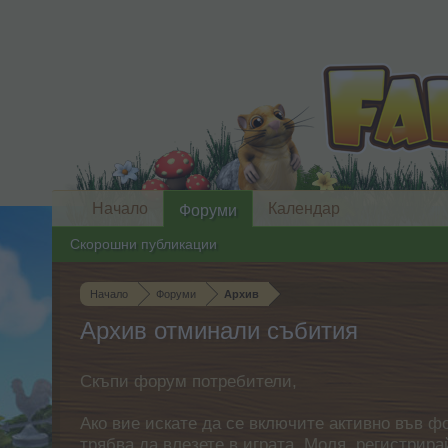
Начало
Календар
Форуми
Скорошни публикации
Начало
Форуми
Архив
Архив отминали събития
Скъпи форум потребители,
Ако вие искате да се включите активно във ф
трябва да влезете в играта. Моля, регистрир