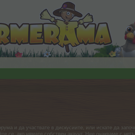
орума и да участвате в дискусиите, или искате да започ
айте се, ако нямате собствен акаунт. Ние очакваме с н