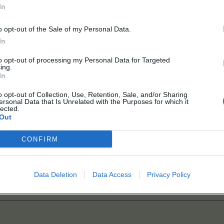
In
 „Капри“ и нови постоянни куестове
o opt-out of the Sale of my Personal Data.
In
to opt-out of processing my Personal Data for Targeted
ing.
In
o opt-out of Collection, Use, Retention, Sale, and/or Sharing
ersonal Data that Is Unrelated with the Purposes for which it
lected.
Out
CONFIRM
Data Deletion
Data Access
Privacy Policy