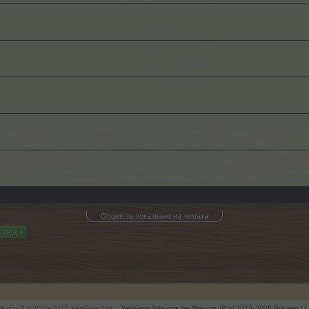
Опции за показване на темата
пред >
enForo™
©2010-2015 XenForo Ltd.
XenForo
Add-ons by Brivium
™ © 2012-2026 Brivium LL