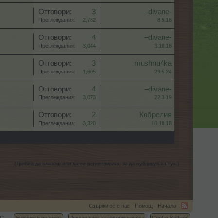
Отговори:
3
–divane-
Преглеждания:
2,782
8.5.18
Отговори:
4
–divane-
Преглеждания:
3,044
3.10.18
Отговори:
3
mushnu4ka
Преглеждания:
1,605
29.5.24
Отговори:
4
–divane-
Преглеждания:
3,073
22.3.19
Отговори:
2
Кобрелия
Преглеждания:
3,320
10.10.18
(Трябва да влезеш или да се регистрираш, за да публикуваш тук.)
Свържи се с нас
Помощ
Начало
C.
Условия и правила
Декларация за поверителност
Cookie Settings