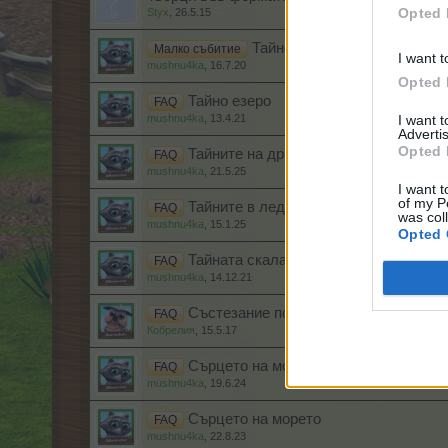
Opted 
Styx
,
26.5.15
Тайнствено дърво „Драже“ &
Малко събитие
I want t
mushnu4ka
,
16.7.20
Opted 
Тайно езеро
FAQ
mushnu4ka
,
13.4.21
I want 
Advertis
Opted 
Тайните на драконовата крепост
FAQ
mushnu4ka
,
21.5.25
I want t
of my P
Тайните в леда
FAQ
was col
mushnu4ka
,
15.1.25
Opted 
Тайната скала на Дядо Коледа
FAQ
mushnu4ka
,
14.12.21
Състезание по кучешко фризби
FAQ
Кобрелия
,
15.5.17
Сърцето на морето
FAQ
mushnu4ka
,
19.6.24
Сърцето на морето
FAQ
mushnu4ka
,
22.8.23