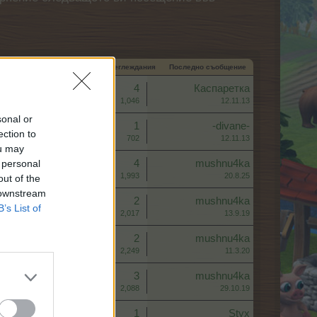
ачална дата
Отговори
Преглеждания
Последно съобщение
Отговори:
4
Каспаретка
Преглеждания:
1,046
12.11.13
sonal or
Отговори:
1
-divane-
ection to
Преглеждания:
702
12.11.13
ou may
 personal
Отговори:
4
mushnu4ka
Преглеждания:
1,993
20.8.25
out of the
 downstream
Отговори:
2
mushnu4ka
B’s List of
Преглеждания:
2,017
13.9.19
Отговори:
2
mushnu4ka
Преглеждания:
2,249
11.3.20
Отговори:
3
mushnu4ka
Преглеждания:
2,088
29.10.19
Отговори:
1
Styx