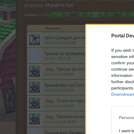
форума!
Играйте тук
страница 7 от 51
< Prev
1
←
5
6
7
8
9
→
51
На
Заглавие ↓
Portal De
трети рожден ден на фармерама
Каспаретка
,
12.11.13
If you wish 
Треска за фойерверки!!! - честита нова год
sensitive in
-divane-
,
12.11.13
confirm you
Треска за голове
continue se
FAQ
mushnu4ka
,
20.8.25
information 
further disc
Тренировка за Септемврийско събитие
participants
mushnu4ka
,
13.9.19
Downstream 
Точно по часовник
FAQ
mushnu4ka
,
11.3.20
Тиквени колони
FAQ
Persona
mushnu4ka
,
29.10.19
I want t
Творци във фермата