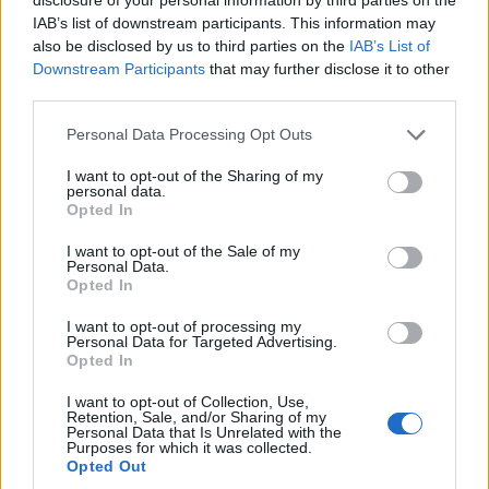
5.12.18
Отговори:
3
IAB’s list of downstream participants. This information may
Снегове от миналата година
FAQ
also be disclosed by us to third parties on the
IAB’s List of
mushnu4ka
Downstream Participants
that may further disclose it to other
2.2.21
Отговори:
2
third parties.
Слънчеви истории от обора
FAQ
mushnu4ka
Personal Data Processing Opt Outs
3.8.22
Отговори:
3
Сладък ден на Св. Валентин
FAQ
I want to opt-out of the Sharing of my
mushnu4ka
personal data.
12.2.20
Отговори:
4
Opted In
Сладкиши от бездната
FAQ
mushnu4ka
I want to opt-out of the Sale of my
20.10.20
Отговори:
4
Personal Data.
Скривалището на риса
Opted In
FAQ
KAtanasova
3.1.18
Отговори:
4
I want to opt-out of processing my
Personal Data for Targeted Advertising.
Скорпикъща
FAQ
Opted In
mushnu4ka
2.9.21
Отговори:
5
I want to opt-out of Collection, Use,
Скандинавска сага
FAQ
Retention, Sale, and/or Sharing of my
mushnu4ka
Personal Data that Is Unrelated with the
26.11.25
Отговори:
4
Purposes for which it was collected.
Opted Out
Септемврийско събитие 2020 г.
FAQ