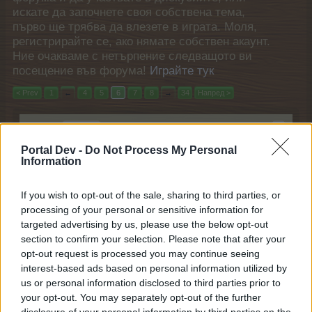
искате да започнете своя собствена тема,
първо ще трябва да влезете в играта. Моля,
регистрирайте се, ако нямате собствен акаунт.
Ние очакваме с нетърпение следващото ви
посещение във форума!
Играйте тук
< Prev
1
←
4
5
6
7
8
→
34
Напред >
Филтри:
FAQ
x
x
Portal Dev -
Do Not Process My Personal
Последно
Заглавие ↓
съобщение
Information
Соления костур
FAQ
mushnu4ka
If you wish to opt-out of the sale, sharing to third parties, or
13.8.25
Отговори:
2
processing of your personal or sensitive information for
Снежни занимания
FAQ
targeted advertising by us, please use the below opt-out
Кобрелия
section to confirm your selection. Please note that after your
2.12.15
Отговори:
1
opt-out request is processed you may continue seeing
Снежна мишка
FAQ
interest-based ads based on personal information utilized by
mushnu4ka
5.1.21
Отговори:
7
us or personal information disclosed to third parties prior to
Снежна кристална купа
FAQ
your opt-out. You may separately opt-out of the further
Кобрелия
disclosure of your personal information by third parties on the