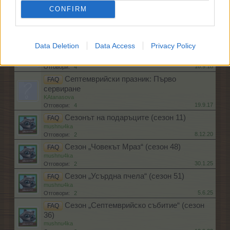
mushnu4ka
22.9.20
Отговори:
CONFIRM
3
Септемврийско събитие
FAQ
mushnu4ka
28.9.21
Отговори:
3
Data Deletion
Data Access
Privacy Policy
Септемврийско събитие
FAQ
Кобрелия
18.9.18
Отговори:
4
Септемврийски празник: Първо
FAQ
сервиране
KAtanasova
19.9.17
Отговори:
4
Сезонът на подаръците (сезон 11)
FAQ
mushnu4ka
8.12.20
Отговори:
2
Сезон „Човекът Мраз“ (сезон 48)
FAQ
mushnu4ka
30.1.25
Отговори:
2
Сезон „Усърдна пчела“ (сезон 51)
FAQ
mushnu4ka
5.6.25
Отговори:
2
Сезон „Септемврийско събитие“ (сезон
FAQ
36)
mushnu4ka