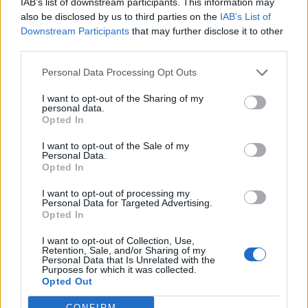
IAB’s list of downstream participants. This information may
21.3.17
Отговори:
2
also be disclosed by us to third parties on the
IAB’s List of
"Най-любопитните новини"
FAQ
Downstream Participants
that may further disclose it to other
Кобрелия
third parties.
23.1.17
Отговори:
2
Денят на Храмовата маймуна
FAQ
Personal Data Processing Opt Outs
Кобрелия
15.5.18
Отговори:
4
I want to opt-out of the Sharing of my
"Да се разхладим"
FAQ
personal data.
Кобрелия
Opted In
15.3.16
Отговори:
2
"Великата сладкарска надпревара"
FAQ
I want to opt-out of the Sale of my
Кобрелия
Personal Data.
24.2.17
Отговори:
4
Opted In
VІ Рожден ден, Фармерама!
FAQ
Кобрелия
I want to opt-out of processing my
25.1.16
Personal Data for Targeted Advertising.
Отговори:
2
Opted In
"Идеална снимка" - есенно събитие
FAQ
zwezdi4ka
I want to opt-out of Collection, Use,
18.11.16
Отговори:
4
Retention, Sale, and/or Sharing of my
Поредица от куестове „Зимна приказка“
FAQ
Personal Data that Is Unrelated with the
Purposes for which it was collected.
mushnu4ka
2.12.19
Opted Out
Отговори:
5
Яйченият фактор
FAQ
CONFIRM