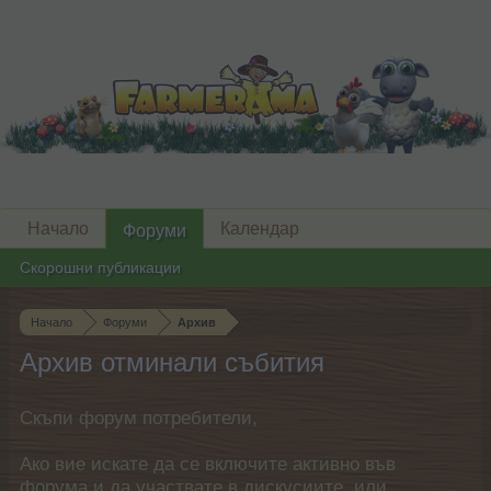
Начало
Календар
Форуми
Скорошни публикации
Начало
Форуми
Архив
Архив отминали събития
Скъпи форум потребители,
Ако вие искате да се включите активно във
форума и да участвате в дискусиите, или