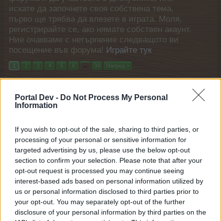
искате да започнете своя собствена тема,
първо ще трябва да влезете в играта. Моля,
регистрирайте се, ако нямате собствен акаунт.
Ние очакваме с нетърпение следващото ви
посещение във форума!
Играйте тук
1
2
3
4
5
6
→
34
Напред >
Филтри:
FAQ
x
x
Portal Dev -
Do Not Process My Personal
Information
Последно
Заглавие
съобщение
Страховити костюми
FAQ
If you wish to opt-out of the sale, sharing to third parties, or
[Ghost_Rider]
processing of your personal or sensitive information for
27.10.15
Отговори:
2
targeted advertising by us, please use the below opt-out
"Храмът на вратите"
FAQ
section to confirm your selection. Please note that after your
Кобрелия
8.4.16
Отговори:
2
opt-out request is processed you may continue seeing
Пинята парти
interest-based ads based on personal information utilized by
FAQ
–divane-
us or personal information disclosed to third parties prior to
23.1.18
Отговори:
5
your opt-out. You may separately opt-out of the further
Отново е пролет
FAQ
disclosure of your personal information by third parties on the
–divane-