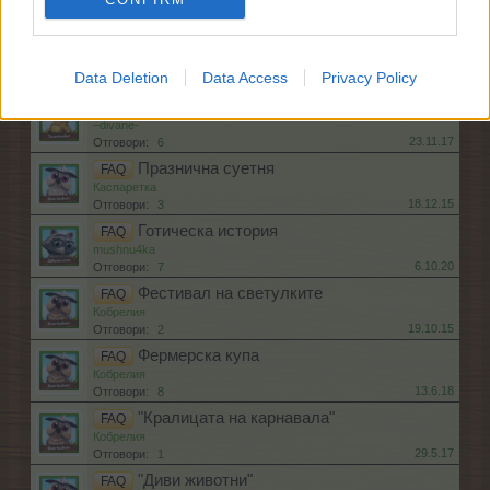
Кобрелия
11.4.17
Отговори:
2
"Да помогнем на любовта"
FAQ
Кобрелия
Data Deletion
Data Access
Privacy Policy
10.2.16
Отговори:
3
Уютен дом
FAQ
–divane-
23.11.17
Отговори:
6
Празнична суетня
FAQ
Каспаретка
18.12.15
Отговори:
3
Готическа история
FAQ
mushnu4ka
6.10.20
Отговори:
7
Фестивал на светулките
FAQ
Кобрелия
19.10.15
Отговори:
2
Фермерска купа
FAQ
Кобрелия
13.6.18
Отговори:
8
"Кралицата на карнавала"
FAQ
Кобрелия
29.5.17
Отговори:
1
"Диви животни"
FAQ