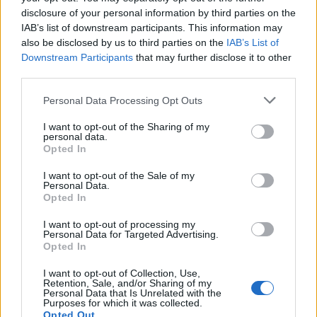
Поредица от облачета „Лилава
Предложение
disclosure of your personal information by third parties on the
петуния“
IAB’s list of downstream participants. This information may
mushnu4ka
also be disclosed by us to third parties on the
IAB’s List of
28.8.25
Отговори:
0
Downstream Participants
that may further disclose it to other
Нов предмет на колелото на късмета
Известие
third parties.
Кобрелия
29.8.25
Отговори:
0
Personal Data Processing Opt Outs
Буреносен вихър (нов специален
Известие
предмет с надграждане)
I want to opt-out of the Sharing of my
mushnu4ka
personal data.
1.9.25
Отговори:
0
Opted In
FARMERAMA в ефир
Събитие
mushnu4ka
I want to opt-out of the Sale of my
3.9.25
Отговори:
0
Personal Data.
Opted In
Предложения от Сините дълбини
Предложение
Кобрелия
3.9.25
Отговори:
0
I want to opt-out of processing my
Personal Data for Targeted Advertising.
BAHAMARAMA награди
Предложение
Opted In
mushnu4ka
3.9.25
Отговори:
0
I want to opt-out of Collection, Use,
Пиратски рай
Събитие
Retention, Sale, and/or Sharing of my
mushnu4ka
Personal Data that Is Unrelated with the
10.9.25
Purposes for which it was collected.
Отговори:
0
Opted Out