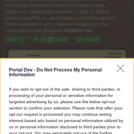
искате да започнете своя собствена тема,
първо ще трябва да влезете в играта. Моля,
регистрирайте се, ако нямате собствен акаунт.
Ние очакваме с нетърпение следващото ви
посещение във форума!
Играйте тук
< Prev
1
←
85
86
87
88
89
→
93
Напред >
Последно
Заглавие
съобщение ↑
Треска за голове
Събитие
Portal Dev -
Do Not Process My Personal
mushnu4ka
Information
20.8.25
Отговори:
0
Лагерът на мошениците
Събитие
mushnu4ka
If you wish to opt-out of the sale, sharing to third parties, or
20.8.25
Отговори:
1
processing of your personal or sensitive information for
Загадъчен Бахама-обор „Гоби“ и
Малко събитие
targeted advertising by us, please use the below opt-out
нов постоянен куест
section to confirm your selection. Please note that after your
Кобрелия
opt-out request is processed you may continue seeing
21.8.25
Отговори:
1
interest-based ads based on personal information utilized by
Механичен сезон (сезон 53)
Събитие
us or personal information disclosed to third parties prior to
mushnu4ka
28.8.25
Отговори:
0
your opt-out. You may separately opt-out of the further