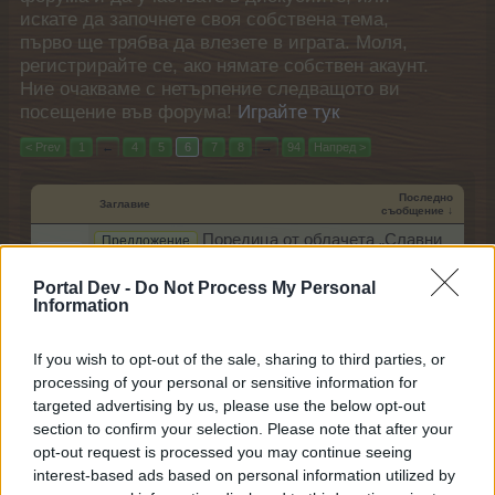
искате да започнете своя собствена тема,
първо ще трябва да влезете в играта. Моля,
регистрирайте се, ако нямате собствен акаунт.
Ние очакваме с нетърпение следващото ви
посещение във форума!
Играйте тук
< Prev
1
←
4
5
6
7
8
→
94
Напред >
Последно
Заглавие
съобщение ↓
Поредица от облачета „Славни
Предложение
гладиоли“
mushnu4ka
Portal Dev -
Do Not Process My Personal
21.11.25
Отговори:
0
Information
Тайнствено дърво „Грус“ &
Малко събитие
„Хаутуру“ и нови постоянни куестове
If you wish to opt-out of the sale, sharing to third parties, or
mushnu4ka
20.11.25
Отговори:
1
processing of your personal or sensitive information for
targeted advertising by us, please use the below opt-out
Сезон на джентълмените (сезон 55)
Събитие
mushnu4ka
section to confirm your selection. Please note that after your
20.11.25
Отговори:
0
opt-out request is processed you may continue seeing
Есенен фестивал
Събитие
interest-based ads based on personal information utilized by
Кобрелия