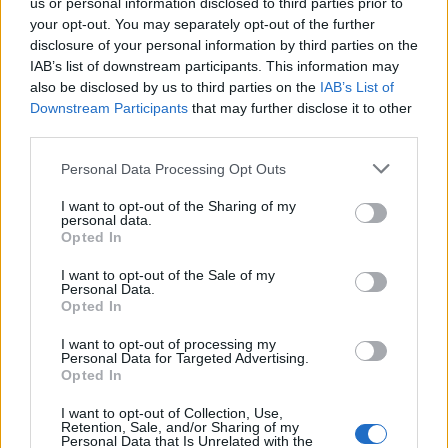
us or personal information disclosed to third parties prior to
19.11.25
Отговори:
1
your opt-out. You may separately opt-out of the further
Голямата гонитба
Събитие
disclosure of your personal information by third parties on the
mushnu4ka
IAB’s list of downstream participants. This information may
19.11.25
Отговори:
0
also be disclosed by us to third parties on the
IAB’s List of
Мания за животни
Събитие
Downstream Participants
that may further disclose it to other
Кобрелия
12.11.25
Отговори:
0
third parties.
Под звездно канапе
Събитие
mushnu4ka
Personal Data Processing Opt Outs
12.11.25
Отговори:
0
Панаирът на Ренцо с нови
I want to opt-out of the Sharing of my
Малко събитие
personal data.
награди
Opted In
Кобрелия
6.11.25
Отговори:
1
I want to opt-out of the Sale of my
Разпродажбата на Негово
Предложение
Personal Data.
величество
Opted In
mushnu4ka
5.11.25
Отговори:
0
I want to opt-out of processing my
Призрачно училище - поредица от
Събитие
Personal Data for Targeted Advertising.
уикенд куестове
Opted In
Кобрелия
31.10.25
Отговори:
2
I want to opt-out of Collection, Use,
Retention, Sale, and/or Sharing of my
Честит Хелоуин
Известие
Personal Data that Is Unrelated with the
mushnu4ka