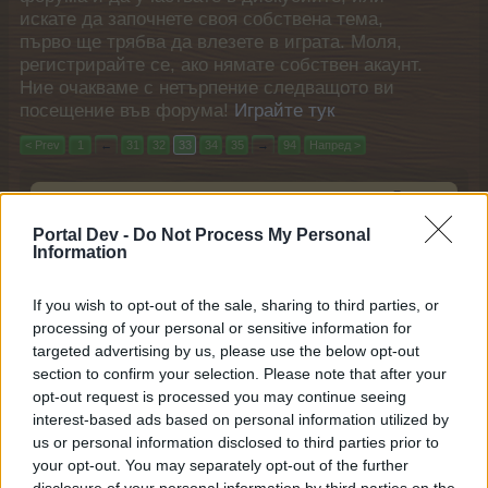
искате да започнете своя собствена тема,
първо ще трябва да влезете в играта. Моля,
регистрирайте се, ако нямате собствен акаунт.
Ние очакваме с нетърпение следващото ви
посещение във форума!
Играйте тук
< Prev
1
←
31
32
33
34
35
→
94
Напред >
Последно
Заглавие
съобщение ↓
Portal Dev -
Do Not Process My Personal
Поредица от облачета "Сезони"
Известие
Information
mushnu4ka
4.5.22
Отговори:
0
Сезон на пролетните тържества
Събитие
If you wish to opt-out of the sale, sharing to third parties, or
(сезон 24)
processing of your personal or sensitive information for
mushnu4ka
targeted advertising by us, please use the below opt-out
4.5.22
Отговори:
0
section to confirm your selection. Please note that after your
Разпродажба на парти билети и
Малко събитие
opt-out request is processed you may continue seeing
нов предмет на колелото
interest-based ads based on personal information utilized by
mushnu4ka
28.4.22
Отговори:
0
us or personal information disclosed to third parties prior to
Работа във фермата 101
Събитие
your opt-out. You may separately opt-out of the further
mushnu4ka