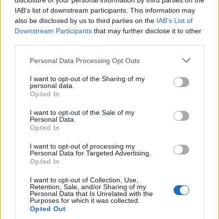
disclosure of your personal information by third parties on the
27.4.22
Отговори:
0
IAB’s list of downstream participants. This information may
Сезон на черешовия цвят (сезон 23)
Събитие
also be disclosed by us to third parties on the
IAB’s List of
mushnu4ka
Downstream Participants
that may further disclose it to other
22.4.22
Отговори:
2
third parties.
Загадъчен Бахама-обор
Малко събитие
„Хамсин“ и нов постоянен куест
Personal Data Processing Opt Outs
mushnu4ka
21.4.22
Отговори:
1
I want to opt-out of the Sharing of my
На червения килим
Събитие
personal data.
mushnu4ka
Opted In
20.4.22
Отговори:
0
Честит Великден 2022!
Известие
I want to opt-out of the Sale of my
mushnu4ka
Personal Data.
17.4.22
Отговори:
0
Opted In
Великденски подарък
Известие
mushnu4ka
I want to opt-out of processing my
Personal Data for Targeted Advertising.
14.4.22
Отговори:
0
Opted In
Бъбрива великденска кошница
Предложение
mushnu4ka
I want to opt-out of Collection, Use,
14.4.22
Отговори:
0
Retention, Sale, and/or Sharing of my
Ден на яйцата и зайчетата
Събитие
Personal Data that Is Unrelated with the
Purposes for which it was collected.
mushnu4ka
Opted Out
14.4.22
Отговори:
2