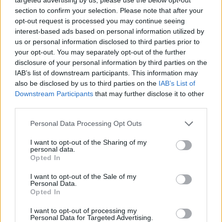
Разпродажба за Небесната
Малко събитие
section to confirm your selection. Please note that after your
градина - Любов в облаците
opt-out request is processed you may continue seeing
Кобрелия
interest-based ads based on personal information utilized by
13.2.17
Отговори:
0
us or personal information disclosed to third parties prior to
Тайнствено дърво „Ери“ и
Малко събитие
your opt-out. You may separately opt-out of the further
„Скиатос“ и нов постоянен куест
Кобрелия
disclosure of your personal information by third parties on the
9.2.17
Отговори:
1
IAB’s list of downstream participants. This information may
Ретро оферти в магазина - Да
Малко събитие
also be disclosed by us to third parties on the
IAB’s List of
бъдем ретро!
Downstream Participants
that may further disclose it to other
Кобрелия
third parties.
24.1.17
Отговори:
0
Пакет редове за небесната
Малко събитие
Personal Data Processing Opt Outs
градина - януари 2017г.
Кобрелия
I want to opt-out of the Sharing of my
24.1.17
Отговори:
0
personal data.
Приготви се за рециклиране!
Малко събитие
Opted In
Кобрелия
5.1.17
Отговори:
0
I want to opt-out of the Sale of my
Загадъчен бахама обор
Personal Data.
Малко събитие
Opted In
"Кобалт" и нов постоянен куест
Кобрелия
5.1.17
Отговори:
1
I want to opt-out of processing my
Personal Data for Targeted Advertising.
Тайнствено дърво „Лхотце“ и
Малко събитие