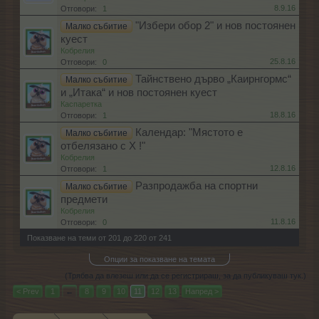
8.9.16
Отговори:
1
"Избери обор 2" и нов постоянен
Малко събитие
куест
Кобрелия
25.8.16
Отговори:
0
Тайнствено дърво „Каирнгормс“
Малко събитие
и „Итака“ и нов постоянен куест
Каспаретка
18.8.16
Отговори:
1
Календар: "Мястото е
Малко събитие
отбелязано с Х !"
Кобрелия
12.8.16
Отговори:
1
Разпродажба на спортни
Малко събитие
предмети
Кобрелия
11.8.16
Отговори:
0
Показване на теми от 201 до 220 от 241
Опции за показване на темата
(Трябва да влезеш или да се регистрираш, за да публикуваш тук.)
< Prev
1
←
8
9
10
11
12
13
Напред >