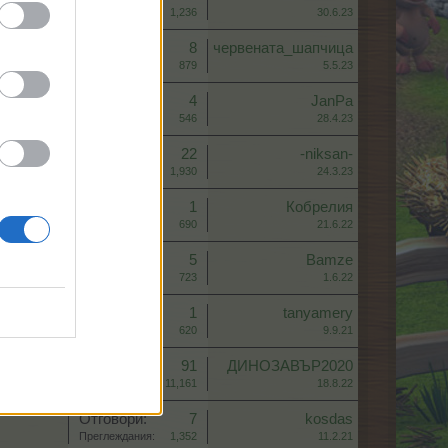
Преглеждания:
1,236
30.6.23
Отговори:
8
червената_шапчица
Преглеждания:
879
5.5.23
Отговори:
4
JanPa
Преглеждания:
546
28.4.23
Отговори:
22
-niksan-
Преглеждания:
1,930
24.3.23
Отговори:
1
Кобрелия
Преглеждания:
690
21.6.22
Отговори:
5
Bamze
Преглеждания:
723
1.6.22
Отговори:
1
tanyamery
Преглеждания:
620
9.9.21
Отговори:
91
ДИНОЗАВЪР2020
Преглеждания:
11,161
18.8.22
Отговори:
7
kosdas
Преглеждания:
1,352
11.2.21