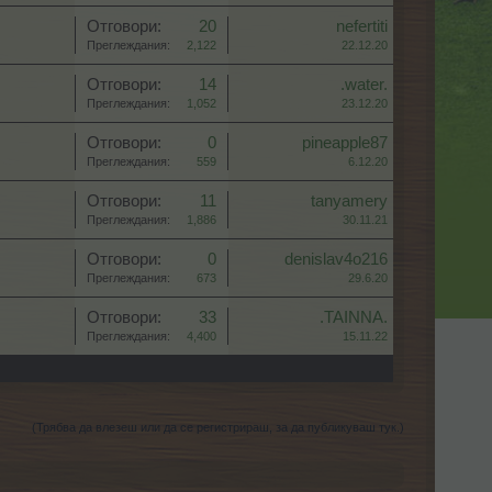
Отговори:
20
nefertiti
Преглеждания:
2,122
22.12.20
Отговори:
14
.water.
Преглеждания:
1,052
23.12.20
Отговори:
0
pineapple87
Преглеждания:
559
6.12.20
Отговори:
11
tanyamery
Преглеждания:
1,886
30.11.21
Отговори:
0
denislav4o216
Преглеждания:
673
29.6.20
Отговори:
33
.TAINNA.
Преглеждания:
4,400
15.11.22
(Трябва да влезеш или да се регистрираш, за да публикуваш тук.)