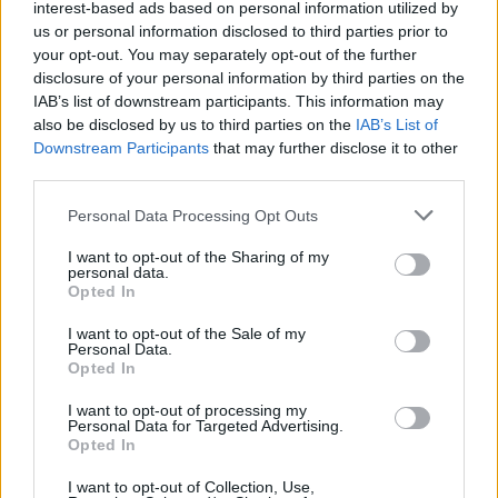
interest-based ads based on personal information utilized by
искате да започнете своя собствена тема,
us or personal information disclosed to third parties prior to
първо ще трябва да влезете в играта. Моля,
your opt-out. You may separately opt-out of the further
регистрирайте се, ако нямате собствен акаунт.
disclosure of your personal information by third parties on the
Ние очакваме с нетърпение следващото ви
IAB’s list of downstream participants. This information may
посещение във форума!
Играйте тук
also be disclosed by us to third parties on the
IAB’s List of
Downstream Participants
that may further disclose it to other
Статус на темата:
Не е отворено за бъдещи отговори.
third parties.
Personal Data Processing Opt Outs
LadySissy
Подрастващ автор
I want to opt-out of the Sharing of my
personal data.
Opted In
получих дървото от загадъчните стръкчета, но не
виждам на пазара да се предлага или да мога да го
I want to opt-out of the Sale of my
продам?
Personal Data.
Opted In
8.10.14
I want to opt-out of processing my
Personal Data for Targeted Advertising.
Opted In
zwezdi4ka
Board Administrator
I want to opt-out of Collection, Use,
Team Farmerama BG