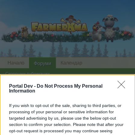
Начало
Календар
Форуми
Скорошни публикации
Portal Dev -
Do Not Process My Personal
Начало
Форуми
Архив
Архив на Помощ
Information
седра
If you wish to opt-out of the sale, sharing to third parties, or
processing of your personal or sensitive information for
Скъпи форум потребители,
targeted advertising by us, please use the below opt-out
section to confirm your selection. Please note that after your
Ако вие искате да се включите активно във
opt-out request is processed you may continue seeing
форума и да участвате в дискусиите, или