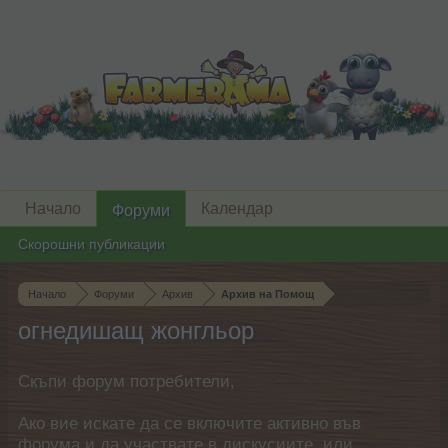
Начало
Календар
Форуми
Скорошни публикации
Начало
Форуми
Архив
Архив на Помощ
огнедишащ жонгльор
Скъпи форум потребители,
Ако вие искате да се включите активно във
форума и да участвате в дискусиите, или