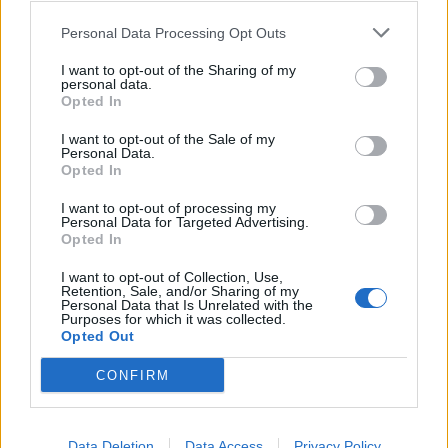
ако питаш за бонуса 1111ТО на 12ч. заема 4 малки
Personal Data Processing Opt Outs
поленца
I want to opt-out of the Sharing of my
14.10.14
personal data.
Opted In
I want to opt-out of the Sale of my
Mrs.Capricorn
Personal Data.
Guest
Opted In
I want to opt-out of processing my
Personal Data for Targeted Advertising.
LadySissy каза:
↑
Opted In
какво прави огнедишащият жонгльор от панаира на
ренцо?
I want to opt-out of Collection, Use,
Retention, Sale, and/or Sharing of my
Personal Data that Is Unrelated with the
Привет, погледни тук -
клик
.
Purposes for which it was collected.
Opted Out
14.10.14
CONFIRM
LadySissy
Подрастващ автор
Data Deletion
Data Access
Privacy Policy