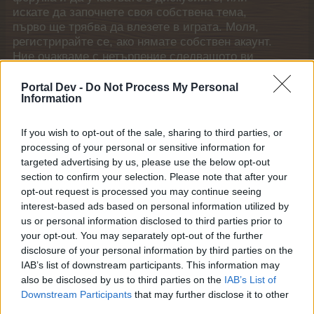
искате да започнете своя собствена тема,
първо ще трябва да влезете в играта. Моля,
регистрирайте се, ако нямате собствен акаунт.
Ние очакваме с нетърпение следващото ви
посещение във форума!
Играйте тук
Portal Dev -
Do Not Process My Personal
Статус на темата:
Не е отворено за бъдещи отговори.
Information
If you wish to opt-out of the sale, sharing to third parties, or
LadySissy
processing of your personal or sensitive information for
Подрастващ автор
targeted advertising by us, please use the below opt-out
section to confirm your selection. Please note that after your
какво прави огнедишащият жонгльор от панаира на
opt-out request is processed you may continue seeing
ренцо?
interest-based ads based on personal information utilized by
us or personal information disclosed to third parties prior to
14.10.14
your opt-out. You may separately opt-out of the further
disclosure of your personal information by third parties on the
IAB’s list of downstream participants. This information may
bilq76
also be disclosed by us to third parties on the
IAB’s List of
Експерт
Downstream Participants
that may further disclose it to other
third parties.