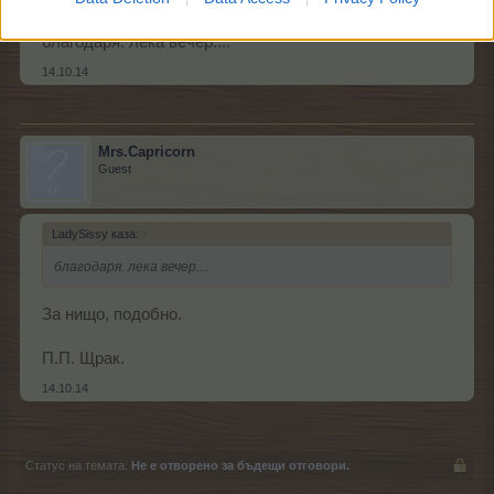
благодаря. лека вечер....
14.10.14
Mrs.Capricorn
Guest
LadySissy каза:
↑
благодаря. лека вечер....
За нищо, подобно.
П.П. Щрак.
14.10.14
Статус на темата:
Не е отворено за бъдещи отговори.