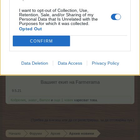
тор на Мими
.
Кодът е валиден отсега нататък до
00:59 ч.
на
11 май
I want to opt-out of Collection, Use,
2021 г.
и се заявява веднъж за потребителски акаунт.
Retention, Sale, and/or Sharing of my
Personal Data that Is Unrelated with the
Purposes for which it was collected.
Що се отнася до извънредната ситуация, ние искаме
Opted Out
да насърчим всички от общността
на Farmerama да се придържат към съветите/
CONFIRM
правилата на своето правителство и СЗО.
Честит Ден на майката и се пазете!
Data Deletion
Data Access
Privacy Policy
Вашият екип на Farmerama​
9.5.21
Кобрелия
,
.water.
,
Bamze
и
още 1 човек
харесват това.
(Трябва да влезеш или да се регистрираш, за да отговаряш тук.)
Начало
Форуми
Архив
Архив новини