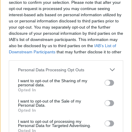
section to confirm your selection. Please note that after your
искате да започнете своя собствена тема,
opt-out request is processed you may continue seeing
първо ще трябва да влезете в играта. Моля,
interest-based ads based on personal information utilized by
регистрирайте се, ако нямате собствен акаунт.
us or personal information disclosed to third parties prior to
Ние очакваме с нетърпение следващото ви
your opt-out. You may separately opt-out of the further
посещение във форума!
Играйте тук
disclosure of your personal information by third parties on the
IAB’s list of downstream participants. This information may
also be disclosed by us to third parties on the
IAB’s List of
mushnu4ka
S-Moderator
Downstream Participants
that may further disclose it to other
Team Farmerama BG
third parties.
Уважаеми фермери,​
Personal Data Processing Opt Outs
Все още живеем в предизвикателни времена, затова
I want to opt-out of the Sharing of my
personal data.
екипът на Farmerama отново е подготвил
Opted In
малък бонус код за вас, за да направи времето ви у
дома малко по-радостно,
I want to opt-out of the Sale of my
В Германия, както и в други страни, днес празнуваме
Personal Data.
Деня на майката.​
Opted In
Ако използвате бонус-кода
WOWMOM21
, ще
I want to opt-out of processing my
Personal Data for Targeted Advertising.
получите
25 Супер храна, 40 Супер тор и 10 Спец.
Opted In