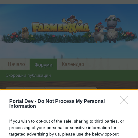
Начало
Календар
Форуми
Скорошни публикации
Начало
Форуми
Архив
Архив новини
Честит Ден на Майката!
Portal Dev -
Do Not Process My Personal
Известие
Information
Скъпи форум потребители,
If you wish to opt-out of the sale, sharing to third parties, or
processing of your personal or sensitive information for
Ако вие искате да се включите активно във
targeted advertising by us, please use the below opt-out
форума и да участвате в дискусиите, или