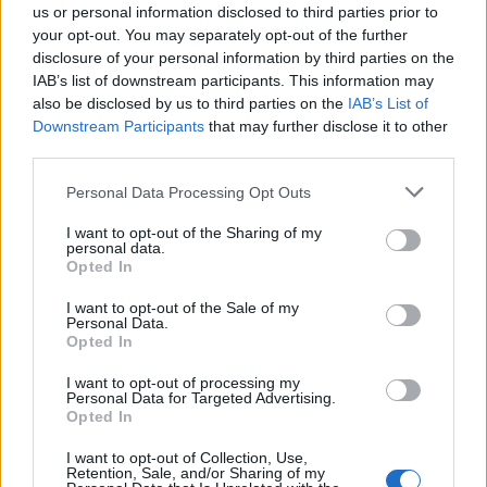
us or personal information disclosed to third parties prior to
искате да започнете своя собствена тема,
your opt-out. You may separately opt-out of the further
първо ще трябва да влезете в играта. Моля,
disclosure of your personal information by third parties on the
регистрирайте се, ако нямате собствен акаунт.
IAB’s list of downstream participants. This information may
Ние очакваме с нетърпение следващото ви
also be disclosed by us to third parties on the
IAB’s List of
посещение във форума!
Играйте тук
Downstream Participants
that may further disclose it to other
third parties.
mushnu4ka
S-Moderator
Personal Data Processing Opt Outs
Team Farmerama BG
I want to opt-out of the Sharing of my
personal data.
Уважаеми фермери,
Opted In
В Германия и други страни е Великденският уикенд.
I want to opt-out of the Sale of my
Не се тревожете, бъдете скок-подскок щастливи и
Personal Data.
яйцеразвълнувани за Великден!​
Opted In
Ако използвате бонус-кода
EASTER2023
, ще
I want to opt-out of processing my
Personal Data for Targeted Advertising.
получите
25 Супер храна
и
50 Супер тор
.
Opted In
Кодът е валиден отсега нататък, заявява се веднъж
за потребителски акаунт и е валиден до
00:59 ч.
на
I want to opt-out of Collection, Use,
12 април 2023 г.
Retention, Sale, and/or Sharing of my