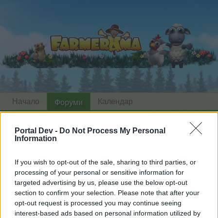
Начало
Календар
Форуми
Скорошни публикации
Portal Dev -
Do Not Process My Personal
Information
Начало
Форуми
Архив
Архив новини
Честит Великден 2023!
Известие
If you wish to opt-out of the sale, sharing to third parties, or
processing of your personal or sensitive information for
targeted advertising by us, please use the below opt-out
Скъпи форум потребители,
section to confirm your selection. Please note that after your
opt-out request is processed you may continue seeing
Ако вие искате да се включите активно във
interest-based ads based on personal information utilized by
форума и да участвате в дискусиите, или