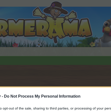
.
v -
Do Not Process My Personal Information
to opt-out of the sale, sharing to third parties, or processing of your per
орума и да участвате в дискусиите, или искате да започ