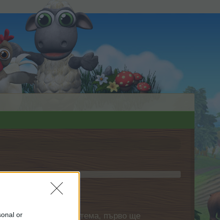
sonal or
нете своя собствена тема, първо ще