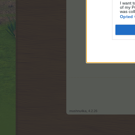
I want t
of my P
was col
Opted 
mushnu4ka
,
4.2.26