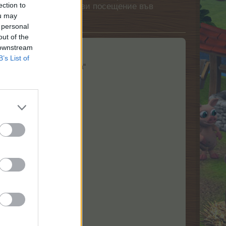
ection to
етърпение следващото ви посещение във
ou may
 personal
out of the
 downstream
B’s List of
раете „Да бъде светлина“
ната!​