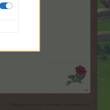
​
#1
(Трябва да влезеш или да се регистрираш, за да отговаряш тук.)