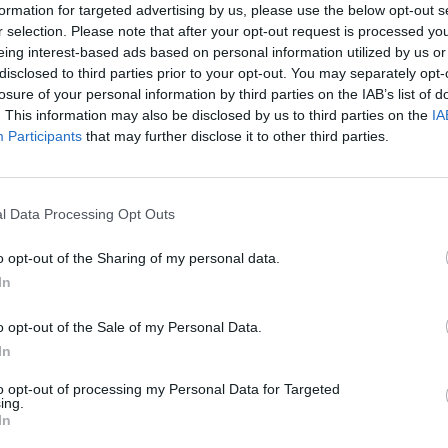
formation for targeted advertising by us, please use the below opt-out s
айте се, ако нямате собствен акаунт. Ние очакваме с н
r selection. Please note that after your opt-out request is processed y
eing interest-based ads based on personal information utilized by us or
disclosed to third parties prior to your opt-out. You may separately opt-
Здравейте, фермери!
losure of your personal information by third parties on the IAB’s list of
. This information may also be disclosed by us to third parties on the
IA
 горещ чай е идеалният спътник в студен зимен ден, докато иг
Participants
that may further disclose it to other third parties.
с вашите приятели животни. Да възхвалим светли
Начало: 05.02.2026 г. в 15:00 ч.
Край: 11.02.2026 г. в 23:00 ч.
l Data Processing Opt Outs
Повече информация
o opt-out of the Sharing of my personal data.
Дискусия
In
o opt-out of the Sale of my Personal Data.
In
to opt-out of processing my Personal Data for Targeted
ing.
In