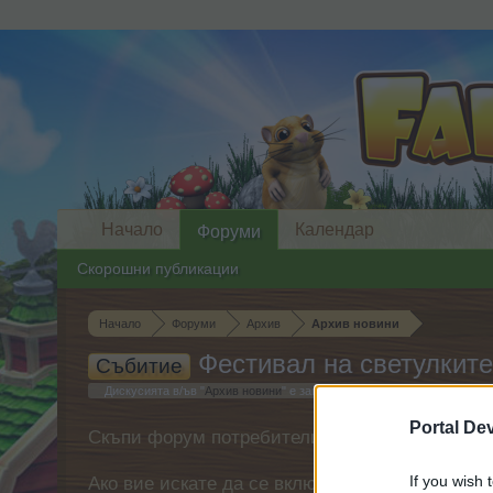
Начало
Календар
Форуми
Скорошни публикации
Начало
Форуми
Архив
Архив новини
Фестивал на светулките
Събитие
Дискусията в/ъв "
Архив новини
" е започната от
mushnu4ka
на
4.2.26
Portal De
Скъпи форум потребители,
If you wish 
Ако вие искате да се включите активно във ф