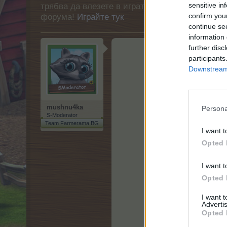
sensitive in
трябва да влезете в играта. Моля, регистрир
confirm you
форума!
Играйте тук
continue se
information 
further disc
participants
Чаша
Downstream 
mushnu4ka
Persona
S-Moderator
Team Farmerama BG
I want t
Opted 
I want t
Opted 
I want 
Advertis
Opted 