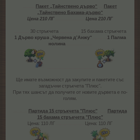
.........
Пакет „Тайнствено дърво“
...
Пакет
„Тайнствено Бахама-дърво“
Цена 210 ЛГ
.......................
Цена 210 ЛГ
............
30 стръкчета
................
15 бахама стръкчета
1 Дърво круша „Червена д'Анжу“
............
1 Палма
нолина
.....................
......................................
Ще имате възможност да закупите и пакетите със
загадъчни стръкчета "Плюс".
При тях шансът да получите от новите дървета е по-
голям.
...........
Партида 15 стръкчета "Плюс"
......
Партида
15 бахама стръкчета
"Плюс"
Цена: 110 ЛГ
......................
Цена: 110 ЛГ