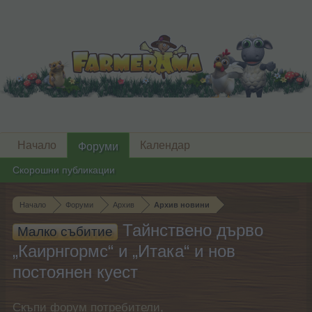
Начало
Календар
Форуми
Скорошни публикации
Начало
Форуми
Архив
Архив новини
Тайнствено дърво
Малко събитие
„Каирнгормс“ и „Итака“ и нов
постоянен куест
Скъпи форум потребители,