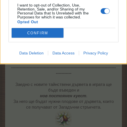
I want to opt-out of Collection, Use,
Retention, Sale, and/or Sharing of my
Също така някои от
Personal Data that Is Unrelated with the
Purposes for which it was collected.
досегашните редки
Opted Out
дървета ще бъдат в
стръкчетата
CONFIRM
за последен път:
за острова: Дърво
Click to expand...
Data Deletion
Data Access
Privacy Policy
амхерстия
XL/ XXL
и
Дърво клаусена,
а от фермата:
--------------------------------------------------------------------------
Японска вишна XL/
-----------
XXL и Дърво дрян.
Заедно с новите тайнствени дървета в играта ще
бъде въведен и
нов постоянен куест
.
За него ще бъдат нужни плодове от дървета, които
се получават от Загадъчни стръкчета.