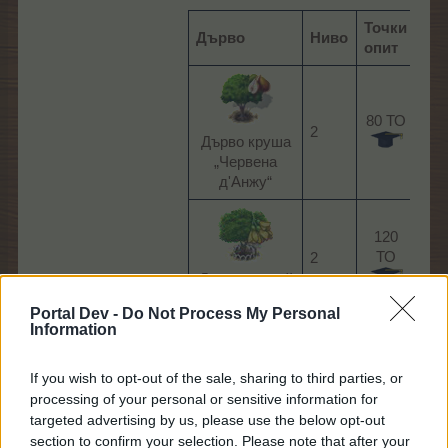
Точки
Дърво
Ниво
Ре
опит
4 б
80 ТО
Кр
2
Дърво круша
„Че
„Червена
д'А
д'Анжу“​
120
4 б
ТО
2
от 
Дърво ковхай
XL​
Portal Dev -
Do Not Process My Personal
Information
240
4 б
ТО
2
If you wish to opt-out of the sale, sharing to third parties, or
от 
Дърво ковхай
processing of your personal or sensitive information for
XXL​
targeted advertising by us, please use the below opt-out
section to confirm your selection. Please note that after your