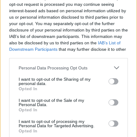
opt-out request is processed you may continue seeing
100
4 б
interest-based ads based on personal information utilized by
ТрТО
1
Лис
us or personal information disclosed to third parties prior to
нол
Палма
your opt-out. You may separately opt-out of the further
нолина​
disclosure of your personal information by third parties on the
IAB’s list of downstream participants. This information may
140
also be disclosed by us to third parties on the
IAB’s List of
4 б
ТрТО
2
Downstream Participants
that may further disclose it to other
Гре
third parties.
Грейпфрутово
дърво XL​
Personal Data Processing Opt Outs
280
I want to opt-out of the Sharing of my
4 б
personal data.
ТрТО
2
Гре
Opted In
Грейпфрутово
дърво XXL​
I want to opt-out of the Sale of my
Personal Data.
Opted In
* Редките дървета ще
се падат много по-
I want to opt-out of processing my
рядко от често
Personal Data for Targeted Advertising.
срещаните
Opted In