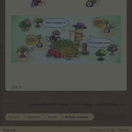
.............................
18.8.16
(Трябва да влезеш или да се регистрираш, за да отговаряш тук.)
Начало
Форуми
Архив
Архив новини
Bulgarian
Свържи се с нас
Помощ