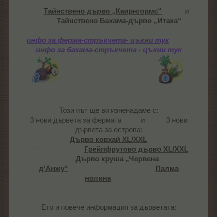
.......
Тайнствено дърво „Каирнгормс“
..........
и
..........
Тайнствено Бахама-дърво „Итака“
инфо за ферма-стръкчета- цъкни тук
..........
инфо за бахама-стръкчета - цъкни тук
................................................
Този път ще ви изненадаме с:
3 нови дървета за фермата
........
и
.........
3 нови
дървета за острова:
Дърво ковхай XL/XXL
..======.
...
..............
Грейпфрутово дърво ХL/XXL
.....
.........
Дърво круша „Червена
д'Анжу“
.............................................
Палма
нолина
...........
..........=........
....=
Ето и повече информация за дърветата:​