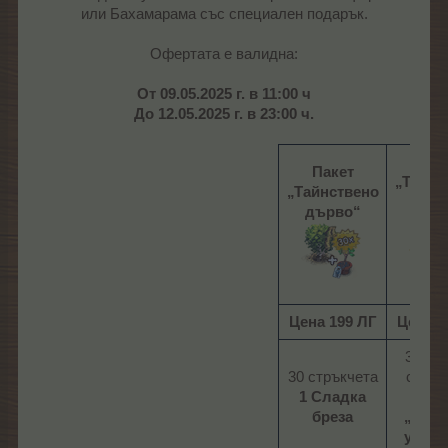
или Бахамарама със специален подарък.
Офертата е валидна:​
От 09.05.2025 г. в 11:00 ч
До 12.05.2025 г. в 23:00 ч.
Пак
Пакет
„Тайнс
„Тайнствено
Баха
дърво“
дър
Цена 199 ЛГ
Цена 1
30 ба
30 стръкчета
стрък
1 Сладка
1 Дъ
бреза
„Смо
удуш