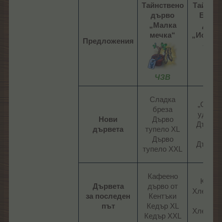
Тайнствено
Тайнст
дърво
Бахам
„Малка
дърв
мечка“
„Ислан
Предложения
ЧЗВ
ЧЗВ
Дърв
Сладка
„Смоки
бреза
удушва
Нови
Дърво
Дърво 
дървета
тупело XL
XL
Дърво
Дърво 
тупело XXL​
XXL​
Палм
Кафеено
Карио
Дървета
дърво от
Хлебен 
за последен
Кентъки
XL
път
Кедър XL
Хлебен 
Кедър XXL​
XXL​