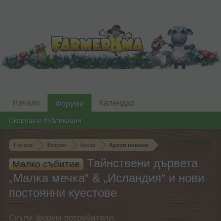
Начало
Календар
Форуми
Скорошни публикации
Начало
Форуми
Архив
Архив новини
Тайнствени дървета
Малко събитие
„Малка мечка“ & „Исландия“ и нови
постоянни куестове
Скъпи форум потребители,