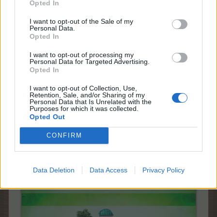
Opted In
Заедно с новите тайнствени дървета в играта ще
I want to opt-out of the Sale of my
бъдат въведени и
два нови постоянни куеста
.
Personal Data.
Повече информация за тях можете да намерите тук:
Opted In
Куестовете в читалището
I want to opt-out of processing my
Personal Data for Targeted Advertising.
Opted In
I want to opt-out of Collection, Use,
Retention, Sale, and/or Sharing of my
Personal Data that Is Unrelated with the
Purposes for which it was collected.
Opted Out
CONFIRM
Data Deletion
Data Access
Privacy Policy