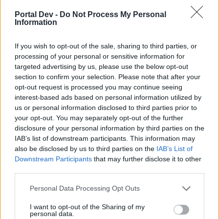
Дърво тупело XXL​
Portal Dev -
Do Not Process My Personal
Information
4
Смокиня
If you wish to opt-out of the sale, sharing to third parties, or
processing of your personal or sensitive information for
Дърво „Смокиня удушвач“​
targeted advertising by us, please use the below opt-out
section to confirm your selection. Please note that after your
opt-out request is processed you may continue seeing
4 бр. 
interest-based ads based on personal information utilized by
Дърво Аки XL​
us or personal information disclosed to third parties prior to
your opt-out. You may separately opt-out of the further
disclosure of your personal information by third parties on the
4 бр. 
IAB’s list of downstream participants. This information may
also be disclosed by us to third parties on the
IAB’s List of
Дърво Аки XXL​
Downstream Participants
that may further disclose it to other
third parties.
Personal Data Processing Opt Outs
Редките дървета ще се падат много
по-рядко от често срещаните.
I want to opt-out of the Sharing of my
personal data.