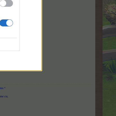
но.“
те си,