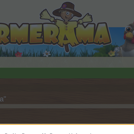
а"
орума и да участвате в дискусиите, или искате да започ