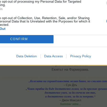
to opt-out of processing my Personal Data for Targeted
ing.
In
o opt-out of Collection, Use, Retention, Sale, and/or Sharing
ersonal Data that Is Unrelated with the Purposes for which it
lected.
Out
CONFIRM
Data Deletion
Data Access
Privacy Policy
Приятно забавление!
Екипът на Фармерама.​
„Колелата на справедливостта мелят бавно, но смилат сит
– Сун Дзъ
„Човек трябва да бъде достатъчно голям, за да признае грешки
достатъчно умен, за да спечели от тях,
и достатъчно силен, за да ги поправи.“
– Джон Максуел
Summer wine...