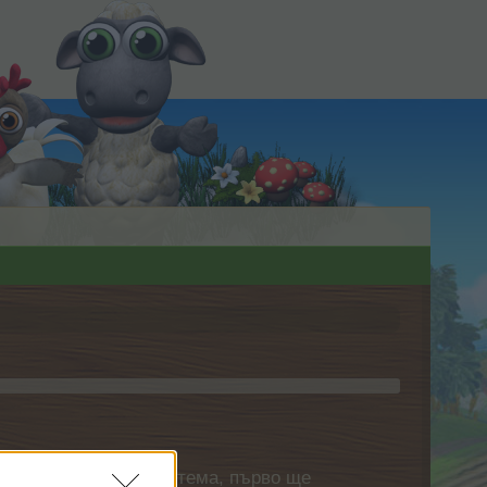
нете своя собствена тема, първо ще