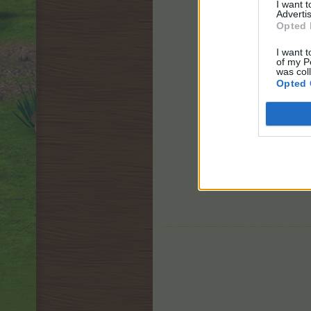
I want 
Advertis
Opted 
I want t
of my P
was col
Opted 
.