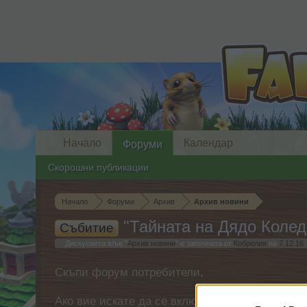
Начало
Календар
Форуми
Скорошни публикации
Начало
Форуми
Архив
Архив новини
"Тайната на Дядо Колед
Събитие
Дискусията в/ъв "
Архив новини
" е започната от
Кобрелия
на
7.12.16
.
Скъпи форум потребители,
Ако вие искате да се включите активно във ф