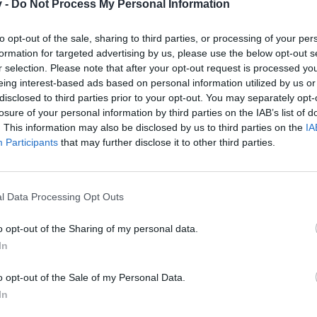
v -
Do Not Process My Personal Information
айте се, ако нямате собствен акаунт. Ние очакваме с н
to opt-out of the sale, sharing to third parties, or processing of your per
formation for targeted advertising by us, please use the below opt-out s
"Тайната на Дядо Коледа"
r selection. Please note that after your opt-out request is processed y
eing interest-based ads based on personal information utilized by us or
disclosed to third parties prior to your opt-out. You may separately opt-
Коледа пристигна във фермата и е готов да раздава подаръци и 
losure of your personal information by third parties on the IAB’s list of
Но кой се крие зад червения костюм и брадат
. This information may also be disclosed by us to third parties on the
IA
Разбери в този специален куест!
Participants
that may further disclose it to other third parties.
Начало: 08 декември 2016 в 15:00 ч.
Край: 12 декември 2016 в 15:00 ч.
l Data Processing Opt Outs
Повече информация -
ЧЗВ
Тема за дискусии
o opt-out of the Sharing of my personal data.
In
o opt-out of the Sale of my Personal Data.
In