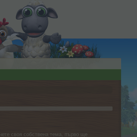
нете своя собствена тема, първо ще