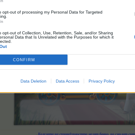
In
Късмет!
to opt-out of processing my Personal Data for Targeted
ing.
In
o opt-out of Collection, Use, Retention, Sale, and/or Sharing
ersonal Data that Is Unrelated with the Purposes for which it
lected.
Out
CONFIRM
Data Deletion
Data Access
Privacy Policy
„Колелата на справедливостта мелят бавно, но смилат сит