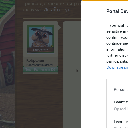
трябва да влезете в играта. Моля, регистрир
форума!
Играйте тук
Portal De
If you wish 
sensitive in
...........
confirm you
continue se
information 
further disc
Кобрелия
participants
Board Administrator
Downstream 
Team Farmerama BG
Тогава не се бави! Произв
Persona
В края
I want t
Opted 
I want t