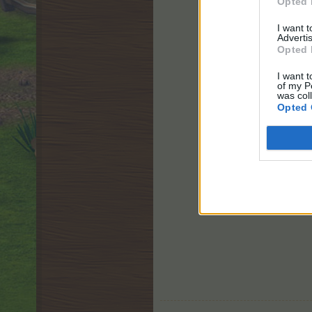
Opted 
I want 
Advertis
Opted 
I want t
of my P
was col
Opted 