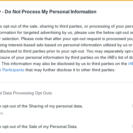
айте се, ако нямате собствен акаунт. Ние очакваме с н
v -
Do Not Process My Personal Information
to opt-out of the sale, sharing to third parties, or processing of your per
formation for targeted advertising by us, please use the below opt-out s
..................................................
Здравейте, фермери!
........................
r selection. Please note that after your opt-out request is processed y
eing interest-based ads based on personal information utilized by us or
Време е за Септемврийски празник 2015 г.!
disclosed to third parties prior to your opt-out. You may separately opt-
losure of your personal information by third parties on the IAB’s list of
Поздрави Ким, очарователната червена панда, и нейния нов 
. This information may also be disclosed by us to third parties on the
IA
Искаш ли да изпробваш уменията си и да спечелиш прекр
Participants
that may further disclose it to other third parties.
еждай в мелницата обикновени и премиум циркови топки от праз
събираш с реколтата и от дърветата.
Провери своята точност и уцели повече монет
Не пропускай двойните монети – те ти носят допълнителни с
l Data Processing Opt Outs
 на играта ще можеш да размениш монетите със звезди срещу на
o opt-out of the Sharing of my personal data.
Начало: 17 септември 2015 в 15:00 ч.
In
Край: 23 септември 2015 в 15:00 ч.
o opt-out of the Sale of my Personal Data.
Тема за мнения и стратегии
Тема с повече информация